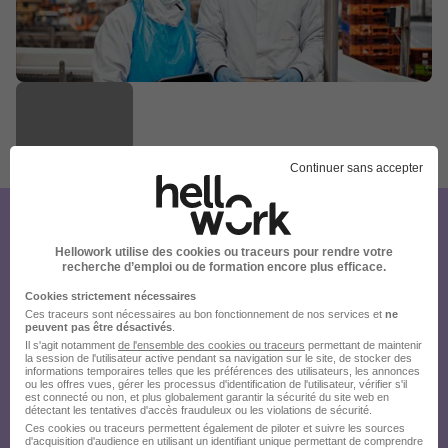
Publiée le 14/07/2026 - Réf : fdm4k1tdow
Continuer sans accepter
16 de plus
Créez votre compte Hellowork et
Hellowork utilise des cookies ou traceurs pour rendre votre
envoyez votre candidature !
recherche d’emploi ou de formation encore plus efficace.
Cookies strictement nécessaires
Ces traceurs sont nécessaires au bon fonctionnement de nos services et
ne
peuvent pas être désactivés
.
Il s'agit notamment
de l'ensemble des cookies ou traceurs
permettant de maintenir
la session de l'utilisateur active pendant sa navigation sur le site, de stocker des
informations temporaires telles que les préférences des utilisateurs, les annonces
ou les offres vues, gérer les processus d'identification de l'utilisateur, vérifier s'il
est connecté ou non, et plus globalement garantir la sécurité du site web en
détectant les tentatives d'accès frauduleux ou les violations de sécurité.
Ces cookies ou traceurs permettent également de piloter et suivre les sources
d'acquisition d'audience en utilisant un identifiant unique permettant de comprendre