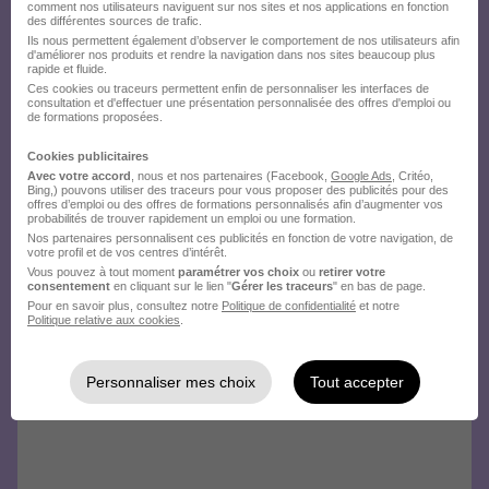
comment nos utilisateurs naviguent sur nos sites et nos applications en fonction
des différentes sources de trafic.
Ils nous permettent également d’observer le comportement de nos utilisateurs afin
d'améliorer nos produits et rendre la navigation dans nos sites beaucoup plus
rapide et fluide.
Ces cookies ou traceurs permettent enfin de personnaliser les interfaces de
consultation et d'effectuer une présentation personnalisée des offres d'emploi ou
de formations proposées.
Cookies publicitaires
Avec votre accord
, nous et nos partenaires (Facebook,
Google Ads
, Critéo,
Bing,) pouvons utiliser des traceurs pour vous proposer des publicités pour des
offres d’emploi ou des offres de formations personnalisés afin d’augmenter vos
probabilités de trouver rapidement un emploi ou une formation.
Nos partenaires personnalisent ces publicités en fonction de votre navigation, de
votre profil et de vos centres d’intérêt.
Vous pouvez à tout moment
paramétrer vos choix
ou
retirer votre
consentement
en cliquant sur le lien "
Gérer les traceurs
" en bas de page.
Pour en savoir plus, consultez notre
Politique de confidentialité
et notre
Politique relative aux cookies
.
Personnaliser mes choix
Tout accepter