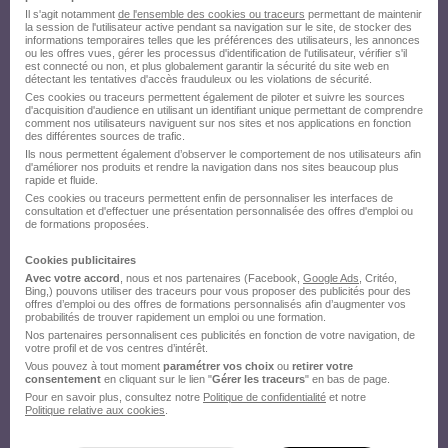
Il s'agit notamment
de l'ensemble des cookies ou traceurs
permettant de maintenir
la session de l'utilisateur active pendant sa navigation sur le site, de stocker des
informations temporaires telles que les préférences des utilisateurs, les annonces
ou les offres vues, gérer les processus d'identification de l'utilisateur, vérifier s'il
est connecté ou non, et plus globalement garantir la sécurité du site web en
détectant les tentatives d'accès frauduleux ou les violations de sécurité.
Ces cookies ou traceurs permettent également de piloter et suivre les sources
d'acquisition d'audience en utilisant un identifiant unique permettant de comprendre
comment nos utilisateurs naviguent sur nos sites et nos applications en fonction
des différentes sources de trafic.
Ils nous permettent également d’observer le comportement de nos utilisateurs afin
d'améliorer nos produits et rendre la navigation dans nos sites beaucoup plus
rapide et fluide.
Ces cookies ou traceurs permettent enfin de personnaliser les interfaces de
consultation et d'effectuer une présentation personnalisée des offres d'emploi ou
de formations proposées.
Cookies publicitaires
Avec votre accord
, nous et nos partenaires (Facebook,
Google Ads
, Critéo,
Bing,) pouvons utiliser des traceurs pour vous proposer des publicités pour des
offres d’emploi ou des offres de formations personnalisés afin d’augmenter vos
probabilités de trouver rapidement un emploi ou une formation.
Nos partenaires personnalisent ces publicités en fonction de votre navigation, de
votre profil et de vos centres d’intérêt.
Vous pouvez à tout moment
paramétrer vos choix
ou
retirer votre
consentement
en cliquant sur le lien "
Gérer les traceurs
" en bas de page.
Pour en savoir plus, consultez notre
Politique de confidentialité
et notre
Politique relative aux cookies
.