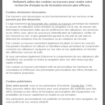
Hellowork utilise des cookies ou traceurs pour rendre votre
recherche d’emploi ou de formation encore plus efficace.
Cookies strictement nécessaires
Formateur Plombier Chauffagiste H/F
Ces traceurs sont nécessaires au bon fonctionnement de nos services et
ne
peuvent pas être désactivés
.
ID Formation
Il s'agit notamment
de l'ensemble des cookies ou traceurs
permettant de maintenir
la session de l'utilisateur active pendant sa navigation sur le site, de stocker des
informations temporaires telles que les préférences des utilisateurs, les annonces
ou les offres vues, gérer les processus d'identification de l'utilisateur, vérifier s'il
Saint-Quentin - 02
CDD
33 000 - 34 000 € / an
est connecté ou non, et plus globalement garantir la sécurité du site web en
détectant les tentatives d'accès frauduleux ou les violations de sécurité.
Ces cookies ou traceurs permettent également de piloter et suivre les sources
d'acquisition d'audience en utilisant un identifiant unique permettant de comprendre
Voir l’offre
il y a 7 jours
comment nos utilisateurs naviguent sur nos sites et nos applications en fonction
des différentes sources de trafic.
Ils nous permettent également d’observer le comportement de nos utilisateurs afin
d'améliorer nos produits et rendre la navigation dans nos sites beaucoup plus
rapide et fluide.
Ces cookies ou traceurs permettent enfin de personnaliser les interfaces de
consultation et d'effectuer une présentation personnalisée des offres d'emploi ou
de formations proposées.
Cookies publicitaires
Gestionnaire RH H/F
Avec votre accord
, nous et nos partenaires (Facebook,
Google Ads
, Critéo,
Bing,) pouvons utiliser des traceurs pour vous proposer des publicités pour des
Partnaire
offres d’emploi ou des offres de formations personnalisés afin d’augmenter vos
probabilités de trouver rapidement un emploi ou une formation.
Nos partenaires personnalisent ces publicités en fonction de votre navigation, de
Saint-Quentin - 02
CDD
2 000 € / mois
votre profil et de vos centres d’intérêt.