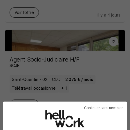
Voir l’offre
il y a 4 jours
Agent Socio-Judiciaire H/F
SCJE
Saint-Quentin - 02
CDD
2 075 € / mois
Télétravail occasionnel
+ 1
Voir l’offre
il y a 5 jours
Continuer sans accepter