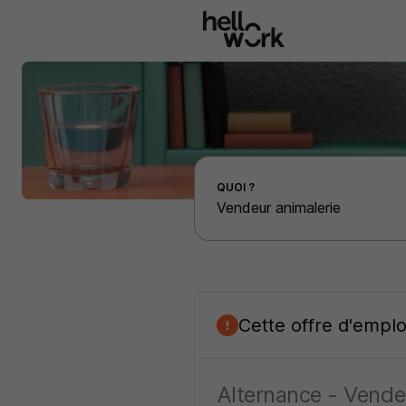
Aller au contenu principal
Effectuer une recherche d'emploi par localité
QUOI ?
Cette offre d'empl
Alternance - Vende