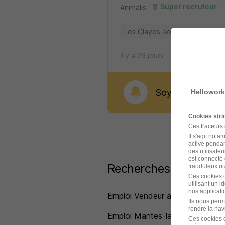
Super recruteur
Animalis
Les Clayes-sous-Bois - 78
A
il y a 26 jours
Soyez alerté dès 
Hellowork
Cookies str
Ces traceurs
Il s'agit not
active pendan
des utilisateu
est connecté 
Recherches similaires
frauduleux ou 
Ces cookies o
utilisant un 
nos applicatio
Emploi Vendeur animalerie
Ils nous perm
rendre la nav
Emploi Mantes-la-Jolie
Ces cookies o