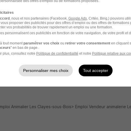
personnalisée des offres d'emploi ou de formations proposées.
Emploi Plaisir
Emplo
icitaires
Emploi Conflans-Sainte-Honorine
Emploi
accord
, nous et nos partenaires (Facebook,
Google Ads
, Critéo, Bing,) pouvons util
 vous proposer des publicités pour des offres d’emploi ou des offres de formations
ter vos probabilités de trouver rapidement un emploi ou une formation.
Emploi Maitre chien
Emploi 
es personnalisent ces publicités en fonction de votre navigation, de votre profil et 
Emploi Palefrenier
Entrepr
à tout moment
paramétrer vos choix
ou
retirer votre consentement
en cliquant s
raceurs
" en bas de page.
Entreprises Vendeur animalerie
Entrep
r plus, consultez notre
Politique de confidentialité
et notre
Politique relative aux co
Emploi Animaux
Emploi
Personnaliser mes choix
Tout accepter
mploi Animalier Les Clayes-sous-Bois
Emploi Vendeur animalerie L