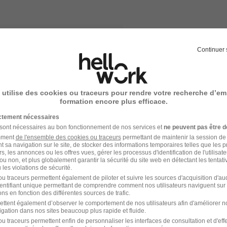
lternance
501,66 - 1 858 € / mois
Continuer 
qu'une offre similaire est publiée !
 utilise des cookies ou traceurs pour rendre votre recherche d’em
formation encore plus efficace.
ictement nécessaires
 sont nécessaires au bon fonctionnement de nos services et
ne peuvent pas être d
amment
de l'ensemble des cookies ou traceurs
permettant de maintenir la session de l
t sa navigation sur le site, de stocker des informations temporaires telles que les 
rs, les annonces ou les offres vues, gérer les processus d'identification de l'utilisateur,
ou non, et plus globalement garantir la sécurité du site web en détectant les tentati
les violations de sécurité.
u traceurs permettent également de piloter et suivre les sources d'acquisition d'a
identifiant unique permettant de comprendre comment nos utilisateurs naviguent sur 
ns en fonction des différentes sources de trafic.
Emploi Animalier
Emploi
ettent également d’observer le comportement de nos utilisateurs afin d'améliorer no
igation dans nos sites beaucoup plus rapide et fluide.
Emploi Versailles
Emploi
u traceurs permettent enfin de personnaliser les interfaces de consultation et d'eff