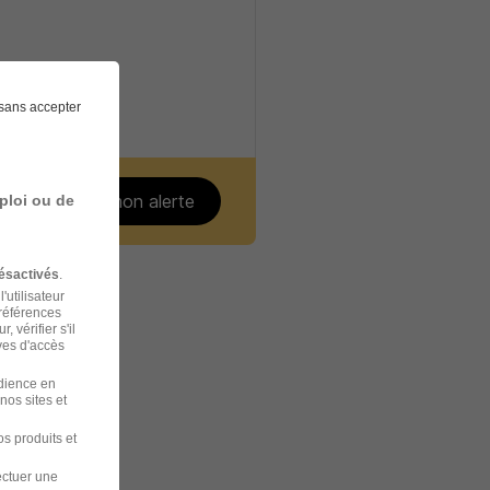
sans accepter
Créer mon alerte
ploi ou de
ésactivés
.
'utilisateur
préférences
 vérifier s'il
ves d'accès
udience en
nos sites et
 Rambouillet
s produits et
 Poissy
ectuer une