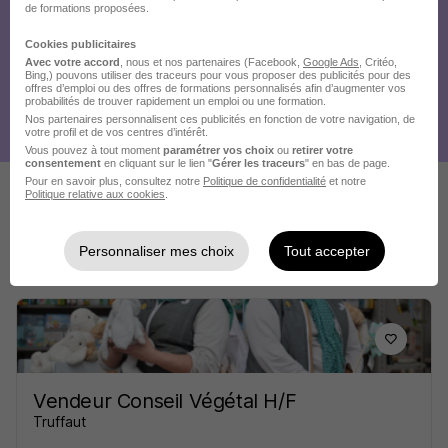
de formations proposées.
Cookies publicitaires
Avec votre accord
, nous et nos partenaires (Facebook,
Google Ads
, Critéo,
Bing,) pouvons utiliser des traceurs pour vous proposer des publicités pour des
offres d’emploi ou des offres de formations personnalisés afin d’augmenter vos
probabilités de trouver rapidement un emploi ou une formation.
Nos partenaires personnalisent ces publicités en fonction de votre navigation, de
votre profil et de vos centres d’intérêt.
Vous pouvez à tout moment
paramétrer vos choix
ou
retirer votre
consentement
en cliquant sur le lien "
Gérer les traceurs
" en bas de page.
Pour en savoir plus, consultez notre
Politique de confidentialité
et notre
Politique relative aux cookies
.
Ces offres pourraient aussi
vous intéresser
Personnaliser mes choix
Tout accepter
Vendeur Conseil Végétal H/F
Truffaut