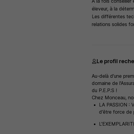
À la fois conseiller
éleveur, à la déter
Les différentes te
relations solides f
Le profil rech
Au-delà d'une prem
domaine de l'Assur
du P.E.P.S !
Chez Monceau, no
LA PASSION : Vou
d'être force de
L'EXEMPLARITE :