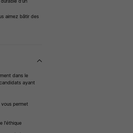
n durable d'un
us aimez bâtir des
ement dans le
 candidats ayant
el vous permet
 l'éthique