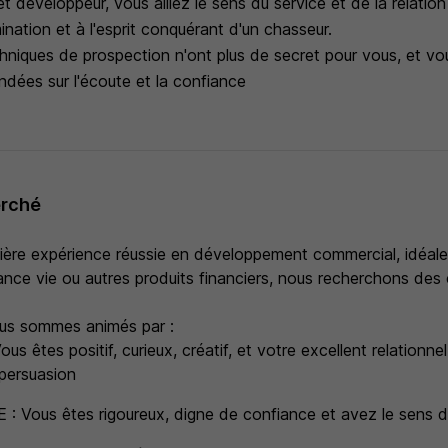
 et développeur, vous alliez le sens du service et de la relatio
mination et à l'esprit conquérant d'un chasseur.
chniques de prospection n'ont plus de secret pour vous, et vo
ondées sur l'écoute et la confiance
erché
ière expérience réussie en développement commercial, idéal
ance vie ou autres produits financiers, nous recherchons des
us sommes animés par :
s êtes positif, curieux, créatif, et votre excellent relationn
 persuasion
 Vous êtes rigoureux, digne de confiance et avez le sens de