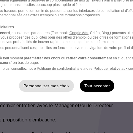
ettent également d’observer le comportement de nos utilisateurs afin d'améliorer no
, panier repas ou restaurant d’entreprise
igation dans nos sites beaucoup plus rapide et fluide.
u traceurs permettent enfin de personnaliser les interfaces de consultation et d'eff
re retraite
personnalisée des offres d'emploi ou de formations proposées.
icitaires
accord
, nous et nos partenaires (Facebook,
Google Ads
, Critéo, Bing,) pouvons util
e recrutement
 vous proposer des publicités pour des offres d’emploi ou des offres de formations
ter vos probabilités de trouver rapidement un emploi ou une formation.
es personnalisent ces publicités en fonction de votre navigation, de votre profil et 
rutement peuvent varier selon l'offre à laquelle vous postulez.
à tout moment
paramétrer vos choix
ou
retirer votre consentement
en cliquant s
 une offre et je suis rapidement contacté(e) (sous 15 jours m
raceurs
" en bas de page.
r plus, consultez notre
Politique de confidentialité
et notre
Politique relative aux co
nge téléphonique pour valider l'adéquation poste/profil avec l
Personnaliser mes choix
Tout accepter
entretien physique ou en visio avec l’équipe RH.
dernier entretien avec le Manager et/ou le Directeur.
e proposition d’embauche.