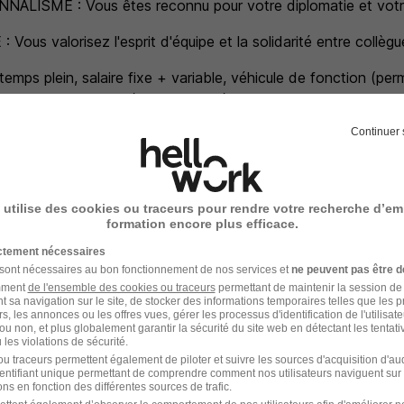
ALISME : Vous êtes reconnu pour votre diplomatie et vot
Vous valorisez l'esprit d'équipe et la solidarité entre collègu
temps plein, salaire fixe + variable, véhicule de fonction (perm
que, RTT, zone de déplacement départementale.
cultive une politique en faveur de la diversité, de l'égalité p
Continuer 
vailleurs en situation de handicap, notamment à travers ses 
verts aux personnes en situation de handicap
 utilise des cookies ou traceurs pour rendre votre recherche d’em
formation encore plus efficace.
s
ictement nécessaires
 sont nécessaires au bon fonctionnement de nos services et
ne peuvent pas être d
amment
de l'ensemble des cookies ou traceurs
permettant de maintenir la session de l
du sens et un équilibre vie privée/vie professionnelle
t sa navigation sur le site, de stocker des informations temporaires telles que les 
il
rs, les annonces ou les offres vues, gérer les processus d'identification de l'utilisateur,
ou non, et plus globalement garantir la sécurité du site web en détectant les tentati
sement
les violations de sécurité.
e vie au travail
u traceurs permettent également de piloter et suivre les sources d'acquisition d'a
identifiant unique permettant de comprendre comment nos utilisateurs naviguent sur 
phique et professionnelle
ns en fonction des différentes sources de trafic.
évoyance