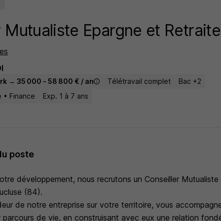
r Mutualiste Epargne et Retrait
es
I
rk → 35 000 - 58 800 € / an
Télétravail complet
Bac +2
 • Finance
Exp. 1 à 7 ans
du poste
otre développement, nous recrutons un Conseiller Mutualiste
ucluse (84).
eur de notre entreprise sur votre territoire, vous accompagn
r parcours de vie, en construisant avec eux une relation fond