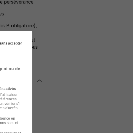
re persévérance
es
is B obligatoire),
rofessionnelle et
sans accepter
recrutements. Tous
ploi ou de
ésactivés
.
'utilisateur
préférences
 vérifier s'il
ves d'accès
udience en
nos sites et