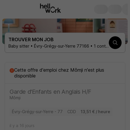
TROUVER MON JOB
Baby sitter • Évry-Grégy-sur-Yerre 77166 • 1 contrat
Cette offre d'emploi
chez
Mômji
n'est plus
disponible
Garde d'Enfants en Anglais H/F
Mômji
Évry-Grégy-sur-Yerre - 77
CDD
13,51 € / heure
il y a 16 jours