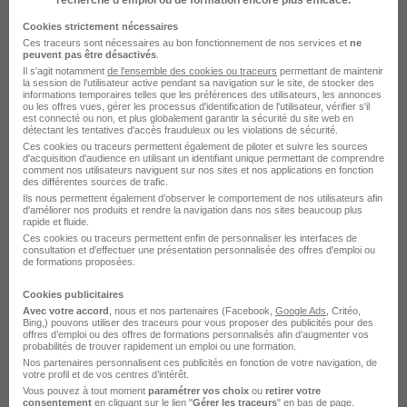
recherche d’emploi ou de formation encore plus efficace.
Cookies strictement nécessaires
Ces traceurs sont nécessaires au bon fonctionnement de nos services et
ne
peuvent pas être désactivés
.
Il s'agit notamment
de l'ensemble des cookies ou traceurs
permettant de maintenir
la session de l'utilisateur active pendant sa navigation sur le site, de stocker des
Auxiliaire Petite Enfance H/F
informations temporaires telles que les préférences des utilisateurs, les annonces
ou les offres vues, gérer les processus d'identification de l'utilisateur, vérifier s'il
Lapinouland
est connecté ou non, et plus globalement garantir la sécurité du site web en
détectant les tentatives d'accès frauduleux ou les violations de sécurité.
Ces cookies ou traceurs permettent également de piloter et suivre les sources
Paris 16e - 75
CDI
1 800 - 1 900 € / mois
d'acquisition d'audience en utilisant un identifiant unique permettant de comprendre
comment nos utilisateurs naviguent sur nos sites et nos applications en fonction
des différentes sources de trafic.
Ils nous permettent également d’observer le comportement de nos utilisateurs afin
Voir l’offre
d'améliorer nos produits et rendre la navigation dans nos sites beaucoup plus
il y a 23 jours
rapide et fluide.
Ces cookies ou traceurs permettent enfin de personnaliser les interfaces de
consultation et d'effectuer une présentation personnalisée des offres d'emploi ou
de formations proposées.
Cookies publicitaires
Avec votre accord
, nous et nos partenaires (Facebook,
Google Ads
, Critéo,
Bing,) pouvons utiliser des traceurs pour vous proposer des publicités pour des
Agent Auprès d'Enfants en Crèches
offres d’emploi ou des offres de formations personnalisés afin d’augmenter vos
probabilités de trouver rapidement un emploi ou une formation.
Départementales H/F
Nos partenaires personnalisent ces publicités en fonction de votre navigation, de
Département du Val de Marne
votre profil et de vos centres d’intérêt.
Vous pouvez à tout moment
paramétrer vos choix
ou
retirer votre
consentement
en cliquant sur le lien "
Gérer les traceurs
" en bas de page.