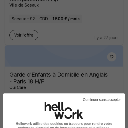
Ville de Sceaux
Sceaux - 92
CDD
1 500 € / mois
Voir l’offre
il y a 27 jours
Garde d'Enfants à Domicile en Anglais
- Paris 18 H/F
Oui Care
Continuer sans accepter
Paris - 75
CDI
Temps partiel
16,50 € / heure
Voir l’offre
il y a 11 jours
Hellowork utilise des cookies ou traceurs pour rendre votre