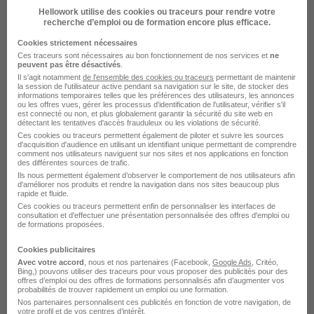
Hellowork utilise des cookies ou traceurs pour rendre votre
recherche d’emploi ou de formation encore plus efficace.
Cookies strictement nécessaires
Ces traceurs sont nécessaires au bon fonctionnement de nos services et
ne
peuvent pas être désactivés
.
Aide-Soignant H/F
Il s'agit notamment
de l'ensemble des cookies ou traceurs
permettant de maintenir
la session de l'utilisateur active pendant sa navigation sur le site, de stocker des
FONDATION CEMAVIE
informations temporaires telles que les préférences des utilisateurs, les annonces
ou les offres vues, gérer les processus d'identification de l'utilisateur, vérifier s'il
est connecté ou non, et plus globalement garantir la sécurité du site web en
détectant les tentatives d'accès frauduleux ou les violations de sécurité.
Nantes - 44
CDI
Ces cookies ou traceurs permettent également de piloter et suivre les sources
d'acquisition d'audience en utilisant un identifiant unique permettant de comprendre
comment nos utilisateurs naviguent sur nos sites et nos applications en fonction
des différentes sources de trafic.
Voir l’offre
il y a 23 jours
Ils nous permettent également d’observer le comportement de nos utilisateurs afin
d'améliorer nos produits et rendre la navigation dans nos sites beaucoup plus
rapide et fluide.
Ces cookies ou traceurs permettent enfin de personnaliser les interfaces de
consultation et d'effectuer une présentation personnalisée des offres d'emploi ou
de formations proposées.
Cookies publicitaires
Aide-Soignant de Nuit Diplômé Csmr
Avec votre accord
, nous et nos partenaires (Facebook,
Google Ads
, Critéo,
Bing,) pouvons utiliser des traceurs pour vous proposer des publicités pour des
H/F
offres d’emploi ou des offres de formations personnalisés afin d’augmenter vos
probabilités de trouver rapidement un emploi ou une formation.
HOSPI GRAND OUEST
Nos partenaires personnalisent ces publicités en fonction de votre navigation, de
votre profil et de vos centres d’intérêt.