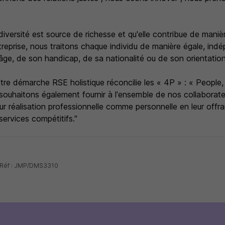
iversité est source de richesse et qu'elle contribue de maniè
entreprise, nous traitons chaque individu de manière égale, i
ge, de son handicap, de sa nationalité ou de son orientation
re démarche RSE holistique réconcilie les « 4P » : « People, 
souhaitons également fournir à l'ensemble de nos collaborate
ur réalisation professionnelle comme personnelle en leur offra
ervices compétitifs."
- Réf : JMP/DMS3310