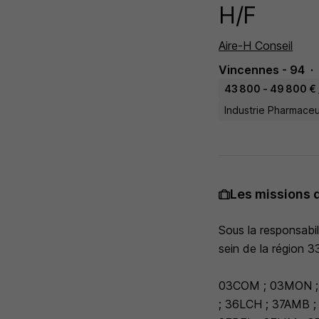
H/F
Aire-H Conseil
Vincennes - 94
43 800 - 49 800 € 
Industrie Pharmaceu
Les missions 
Sous la responsabi
sein de la région 3
03COM ; 03MON ; 
; 36LCH ; 37AMB ;