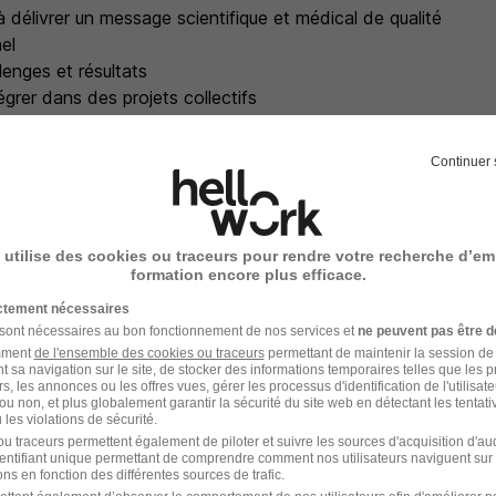
 délivrer un message scientifique et médical de qualité
el
lenges et résultats
égrer dans des projets collectifs
e et de synthèse
 force de proposition
Continuer 
r (DMOS, Compliance...) et organisation
 utilise des cookies ou traceurs pour rendre votre recherche d’em
formation encore plus efficace.
ictement nécessaires
 sont nécessaires au bon fonctionnement de nos services et
ne peuvent pas être d
ociété pharmaceutique française familiale dont le siège se si
amment
de l'ensemble des cookies ou traceurs
permettant de maintenir la session de l
t sa navigation sur le site, de stocker des informations temporaires telles que les 
rs, les annonces ou les offres vues, gérer les processus d'identification de l'utilisateur,
ou non, et plus globalement garantir la sécurité du site web en détectant les tentati
les violations de sécurité.
ondée en 1953 autour du développement et de la commerciali
u traceurs permettent également de piloter et suivre les sources d'acquisition d'a
e levure probiotique au monde, Saccharomyces boulardii CN
identifiant unique permettant de comprendre comment nos utilisateurs naviguent sur 
ns en fonction des différentes sources de trafic.
. Depuis, Biocodex est passé de pionnier à acteur internatio