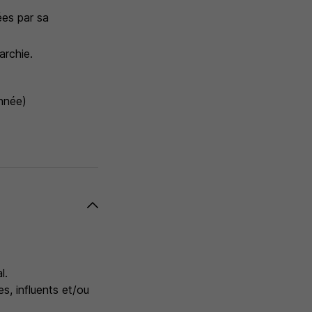
ées par sa
archie.
onnée)
l.
es, influents et/ou