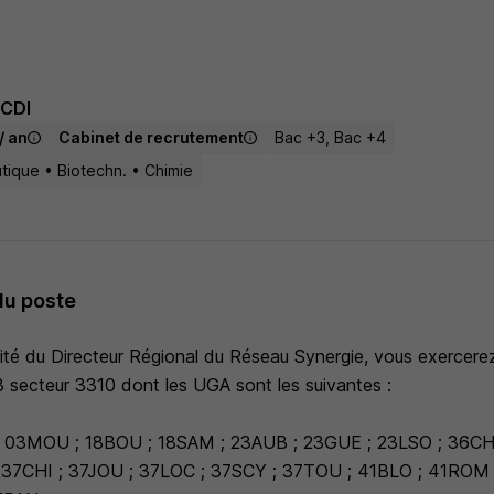
CDI
/ an
Cabinet de recrutement
Bac +3, Bac +4
tique • Biotechn. • Chimie
du poste
lité du Directeur Régional du Réseau Synergie, vous exercere
3 secteur 3310 dont les UGA sont les suivantes :
03MOU ; 18BOU ; 18SAM ; 23AUB ; 23GUE ; 23LSO ; 36CHA
 37CHI ; 37JOU ; 37LOC ; 37SCY ; 37TOU ; 41BLO ; 41ROM 