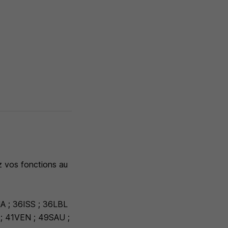
z vos fonctions au
 ; 36ISS ; 36LBL
; 41VEN ; 49SAU ;