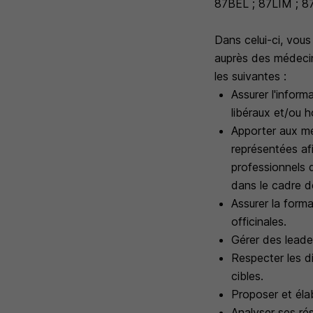
87BEL ; 87LIM ; 
Dans celui-ci, vous
auprès des médecins
les suivantes :
Assurer l'infor
libéraux et/ou h
Apporter aux mé
représentées afi
professionnels d
dans le cadre de
Assurer la form
officinales.
Gérer des leader
Respecter les d
cibles.
Proposer et élab
Analyser ses ré