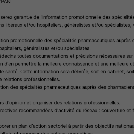
87PAN
 serez garant.e de l'information promotionnelle des spécialit
 libéraux et/ou hospitaliers, généralistes et/ou spécialistes,
mation promotionnelle des spécialités pharmaceutiques auprès
ospitaliers, généralistes et/ou spécialistes.
decins toutes documentations et précisions nécessaires sur l
n d'en permettre la meilleure connaissance et une meilleure uti
e santé. Cette information sera délivrée, soit en cabinet, soit 
 relations professionnelles.
ation des spécialités pharmaceutiques auprès des pharmacien
s d'opinion et organiser des relations professionnelles.
irectives recommandées d'activité du réseau : couverture et
orer un plan d'action sectoriel à partir des objectifs nationa
sultats et proposer des actions correctives.