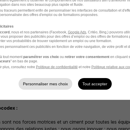
ettent également d’observer le comportement de nos utilisateurs afin d'améliorer no
iotes. Parallèlement, le centre de R&D Biocodex s'est conce
igation dans nos sites beaucoup plus rapide et fluide.
entral en développant un médicament orphelin DIACOMIT®. 
u traceurs permettent enfin de personnaliser les interfaces de consultation et d'eff
personnalisée des offres d'emploi ou de formations proposées.
rsification avec l'acquisition des Laboratoires Iprad, spécialis
icitaires
accord
, nous et nos partenaires (Facebook,
Google Ads
, Critéo, Bing,) pouvons util
 vous proposer des publicités pour des offres d’emploi ou des offres de formations
pe ainsi autour de trois piliers : les
microbiotes
, les
maladi
ter vos probabilités de trouver rapidement un emploi ou une formation.
mme
.
es personnalisent ces publicités en fonction de votre navigation, de votre profil et 
à tout moment
paramétrer vos choix
ou
retirer votre consentement
en cliquant s
lus de 1 800 personnes et a réalisé un chiffre d'affaires n
raceurs
" en bas de page.
ance et 2/3 à l'international. Le groupe est présent dans pl
r plus, consultez notre
Politique de confidentialité
et notre
Politique relative aux co
à travers ses propres filiales. Ses produits sont distribués da
étés partenaires.
Personnaliser mes choix
Tout accepter
ocodex :
s sont nos forces motrices et un ciment pour toutes les équip
çonnons des relations justes ; nous osons innover ; nous pren