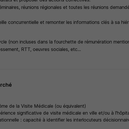
séminaires, réunions régionales et toutes les réunions demand
ille concurrentielle et remonter les informations clés à sa hiér
ycle (non incluses dans la fourchette de rémunération menti
ressement, RTT, oeuvres sociales, etc...
erché
lôme de la Visite Médicale (ou équivalent)
rience significative de visite médicale en ville et/ou à l'hôpita
ationnelle : capacité à identifier les interlocuteurs décisionnair