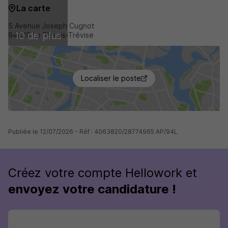
La carte
5 Avenue Joseph Cugnot
10 de plus
94420 Le Plessis-Trévise
Localiser le poste
Publiée le 12/07/2026 - Réf : 4063820/28774965 AP/94L
Créez votre compte Hellowork et
envoyez votre candidature !