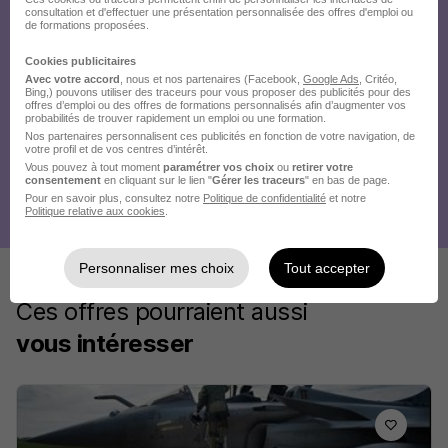
consultation et d'effectuer une présentation personnalisée des offres d'emploi ou
de formations proposées.
Cookies publicitaires
Avec votre accord
, nous et nos partenaires (Facebook,
Google Ads
, Critéo,
Bing,) pouvons utiliser des traceurs pour vous proposer des publicités pour des
offres d’emploi ou des offres de formations personnalisés afin d’augmenter vos
probabilités de trouver rapidement un emploi ou une formation.
Nos partenaires personnalisent ces publicités en fonction de votre navigation, de
votre profil et de vos centres d’intérêt.
Vous pouvez à tout moment
paramétrer vos choix
ou
retirer votre
consentement
en cliquant sur le lien "
Gérer les traceurs
" en bas de page.
Pour en savoir plus, consultez notre
Politique de confidentialité
et notre
Politique relative aux cookies
.
Personnaliser mes choix
Tout accepter
Ces offres pourraient aussi
vous intéresser