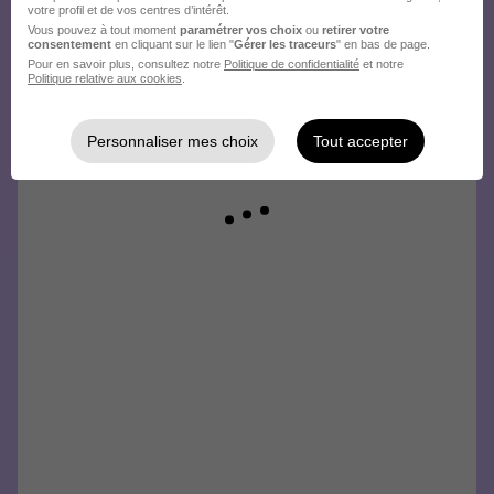
votre profil et de vos centres d’intérêt.
Vous pouvez à tout moment
paramétrer vos choix
ou
retirer votre
consentement
en cliquant sur le lien "
Gérer les traceurs
" en bas de page.
Pour en savoir plus, consultez notre
Politique de confidentialité
et notre
Politique relative aux cookies
.
Personnaliser mes choix
Tout accepter