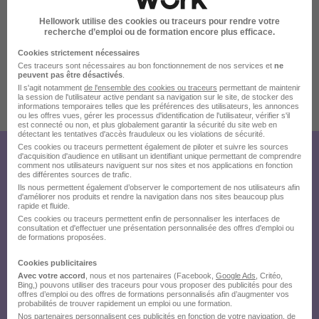
Hellowork utilise des cookies ou traceurs pour rendre votre
recherche d’emploi ou de formation encore plus efficace.
Cookies strictement nécessaires
Ces traceurs sont nécessaires au bon fonctionnement de nos services et
ne
peuvent pas être désactivés
.
Il s'agit notamment
de l'ensemble des cookies ou traceurs
permettant de maintenir
la session de l'utilisateur active pendant sa navigation sur le site, de stocker des
Publiée le 07/08/2026 - Réf : 2026-762
informations temporaires telles que les préférences des utilisateurs, les annonces
ou les offres vues, gérer les processus d'identification de l'utilisateur, vérifier s'il
18 de plus
est connecté ou non, et plus globalement garantir la sécurité du site web en
détectant les tentatives d'accès frauduleux ou les violations de sécurité.
Ces cookies ou traceurs permettent également de piloter et suivre les sources
d'acquisition d'audience en utilisant un identifiant unique permettant de comprendre
Créez votre compte Hellowork et
comment nos utilisateurs naviguent sur nos sites et nos applications en fonction
des différentes sources de trafic.
envoyez votre candidature !
Ils nous permettent également d’observer le comportement de nos utilisateurs afin
d'améliorer nos produits et rendre la navigation dans nos sites beaucoup plus
rapide et fluide.
Ces cookies ou traceurs permettent enfin de personnaliser les interfaces de
consultation et d'effectuer une présentation personnalisée des offres d'emploi ou
de formations proposées.
Cookies publicitaires
Avec votre accord
, nous et nos partenaires (Facebook,
Google Ads
, Critéo,
Bing,) pouvons utiliser des traceurs pour vous proposer des publicités pour des
offres d’emploi ou des offres de formations personnalisés afin d’augmenter vos
probabilités de trouver rapidement un emploi ou une formation.
Nos partenaires personnalisent ces publicités en fonction de votre navigation, de