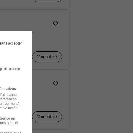
sans accepter
Voir l’offre
ploi ou de
ésactivés
.
'utilisateur
préférences
 vérifier s'il
ves d'accès
Voir l’offre
udience en
nos sites et