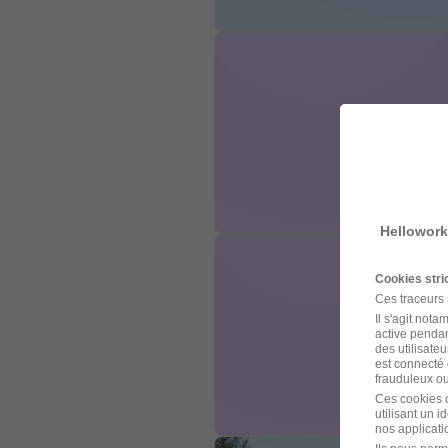
Hellowork
Cookies str
Ces traceurs
Il s'agit not
active pendan
des utilisateu
est connecté 
frauduleux ou 
Ces cookies o
utilisant un 
nos applicatio