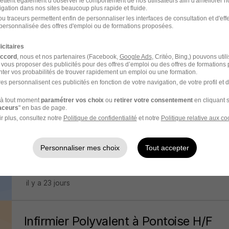
ettent également d’observer le comportement de nos utilisateurs afin d'améliorer no
igation dans nos sites beaucoup plus rapide et fluide.
Infirmier de Jour en Chirurgie H/F
u traceurs permettent enfin de personnaliser les interfaces de consultation et d'eff
personnalisée des offres d'emploi ou de formations proposées.
HOPITAL PRIVE NORD PARISIEN
icitaires
Sarcelles - 95
CDI
2 884 € / mois
accord
, nous et nos partenaires (Facebook,
Google Ads
, Critéo, Bing,) pouvons util
 vous proposer des publicités pour des offres d’emploi ou des offres de formations
ter vos probabilités de trouver rapidement un emploi ou une formation.
il y a 23 jours
es personnalisent ces publicités en fonction de votre navigation, de votre profil et 
à tout moment
paramétrer vos choix
ou
retirer votre consentement
en cliquant s
raceurs
" en bas de page.
Infirmier DiabèteHf H/F
r plus, consultez notre
Politique de confidentialité
et notre
Politique relative aux co
Presta Coach
Personnaliser mes choix
Tout accepter
Paris - 75
CDI
35 000 - 38 000 € / an
il y a 23 jours
Infirmier Polyvalent à Pontoise H/F