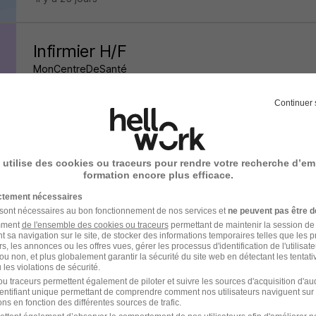
Infirmier H/F
MonCentreDeSanté
Saint-Cloud - 92
CDI
Continuer 
il y a 23 jours
 utilise des cookies ou traceurs pour rendre votre recherche d’em
formation encore plus efficace.
Infirmier H/F
ictement nécessaires
ADEF RESIDENCES
 sont nécessaires au bon fonctionnement de nos services et
ne peuvent pas être d
amment
de l'ensemble des cookies ou traceurs
permettant de maintenir la session de l
t sa navigation sur le site, de stocker des informations temporaires telles que les 
Villecresnes - 94
CDI
2 800 - 2 900 € / mois
rs, les annonces ou les offres vues, gérer les processus d'identification de l'utilisateur,
ou non, et plus globalement garantir la sécurité du site web en détectant les tentati
les violations de sécurité.
u traceurs permettent également de piloter et suivre les sources d'acquisition d'a
il y a 23 jours
identifiant unique permettant de comprendre comment nos utilisateurs naviguent sur 
ns en fonction des différentes sources de trafic.