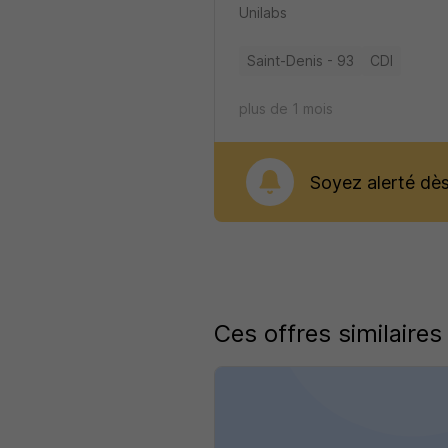
Unilabs
Saint-Denis - 93
CDI
plus de 1 mois
Soyez alerté dès 
Ces offres similaires