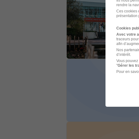
Ils nous perm
rendre la nav
Ces cookies o
présentation 
Cookies publ
Avec votre 
traceurs pour
afin d’augmen
Nos partenair
d’intérêt.
Vous pouvez 
"
Gérer les t
Pour en savoi