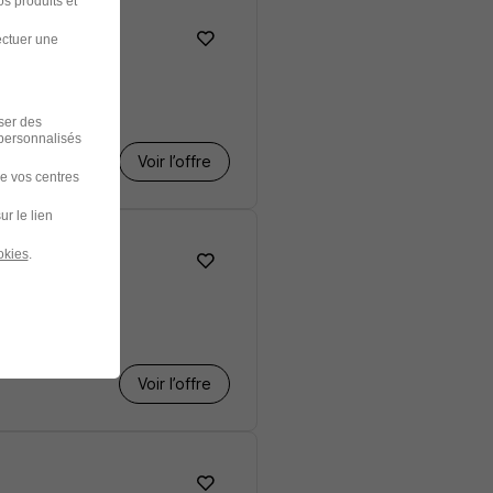
s produits et
ectuer une
iser des
 personnalisés
Voir l’offre
de vos centres
ur le lien
okies
.
Voir l’offre