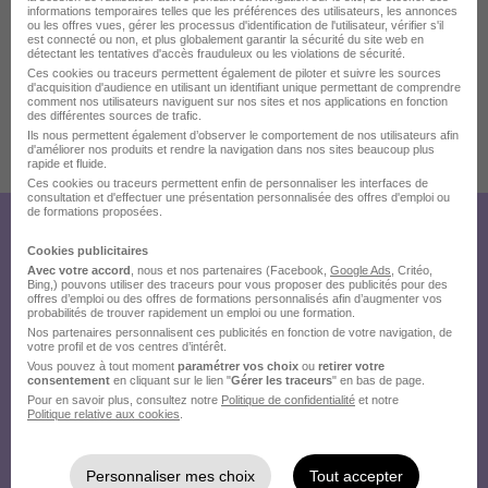
informations temporaires telles que les préférences des utilisateurs, les annonces
ou les offres vues, gérer les processus d'identification de l'utilisateur, vérifier s'il
est connecté ou non, et plus globalement garantir la sécurité du site web en
Localiser le poste
détectant les tentatives d'accès frauduleux ou les violations de sécurité.
Ces cookies ou traceurs permettent également de piloter et suivre les sources
d'acquisition d'audience en utilisant un identifiant unique permettant de comprendre
comment nos utilisateurs naviguent sur nos sites et nos applications en fonction
des différentes sources de trafic.
Ils nous permettent également d’observer le comportement de nos utilisateurs afin
d'améliorer nos produits et rendre la navigation dans nos sites beaucoup plus
Publiée le 07/08/2026 - Réf : teamtailor-7681399-1981682
rapide et fluide.
Ces cookies ou traceurs permettent enfin de personnaliser les interfaces de
consultation et d'effectuer une présentation personnalisée des offres d'emploi ou
de formations proposées.
Créez votre compte Hellowork et
Cookies publicitaires
Avec votre accord
, nous et nos partenaires (Facebook,
Google Ads
, Critéo,
envoyez votre candidature !
Bing,) pouvons utiliser des traceurs pour vous proposer des publicités pour des
offres d’emploi ou des offres de formations personnalisés afin d’augmenter vos
probabilités de trouver rapidement un emploi ou une formation.
Nos partenaires personnalisent ces publicités en fonction de votre navigation, de
votre profil et de vos centres d’intérêt.
Vous pouvez à tout moment
paramétrer vos choix
ou
retirer votre
consentement
en cliquant sur le lien "
Gérer les traceurs
" en bas de page.
Pour en savoir plus, consultez notre
Politique de confidentialité
et notre
Politique relative aux cookies
.
Personnaliser mes choix
Tout accepter