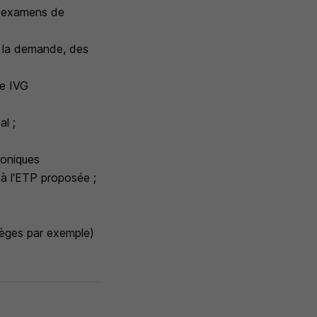
es examens de
e la demande, des
ne IVG
al ;
roniques
e à l'ETP proposée ;
lèges par exemple)