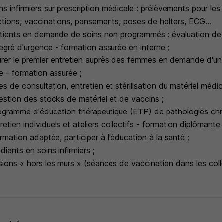
ns infirmiers sur prescription médicale : prélèvements pour l
ections, vaccinations, pansements, poses de holters, ECG...
patients en demande de soins non programmés : évaluation d
egré d'urgence - formation assurée en interne ;
ssurer le premier entretien auprès des femmes en demande d'u
 - formation assurée ;
les de consultation, entretien et stérilisation du matériel médic
gestion des stocks de matériel et de vaccins ;
rogramme d'éducation thérapeutique (ETP) de pathologies ch
ntretien individuels et ateliers collectifs - formation diplômant
rmation adaptée, participer à l'éducation à la santé ;
diants en soins infirmiers ;
sions « hors les murs » (séances de vaccination dans les col