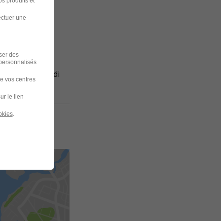
s produits et
ectuer une
iser des
 personnalisés
 semaine du lundi
de vos centres
ur le lien
okies
.