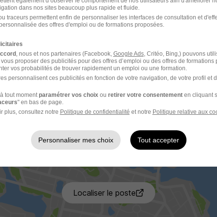
ettent également d’observer le comportement de nos utilisateurs afin d'améliorer no
gents*
igation dans nos sites beaucoup plus rapide et fluide.
u traceurs permettent enfin de personnaliser les interfaces de consultation et d'eff
personnalisée des offres d'emploi ou de formations proposées.
u choix entre :
icitaires
 RTT) / 38h30 (25 CA et 20 RTT)
accord
, nous et nos partenaires (Facebook,
Google Ads
, Critéo, Bing,) pouvons util
 vous proposer des publicités pour des offres d’emploi ou des offres de formations
ter vos probabilités de trouver rapidement un emploi ou une formation.
 amplitude horaire 8h00 - 19h30, une « fermeture » à 19h30 /
es personnalisent ces publicités en fonction de votre navigation, de votre profil et 
amedis matin /mois
à tout moment
paramétrer vos choix
ou
retirer votre consentement
en cliquant s
raceurs
" en bas de page.
r plus, consultez notre
Politique de confidentialité
et notre
Politique relative aux co
ves Cosnier
Personnaliser mes choix
Tout accepter
Localiser le poste