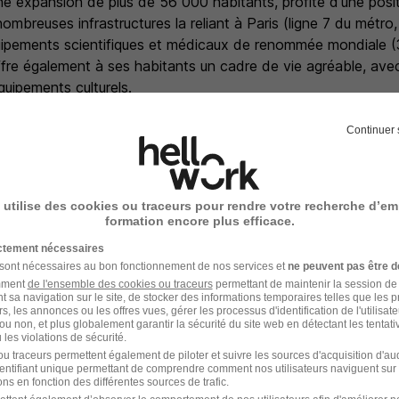
pleine expansion de plus de 56 000 habitants, profite d'une posi
ombreuses infrastructures la reliant à Paris (ligne 7 du métro,
uipements scientifiques et médicaux de renommée mondiale 
 offre également à ses habitants un cadre de vie agréable, a
uipements culturels.
ur le dispositif de crèche municipal sur la ville de Villejuif:
if.fr/206/les-creches.htm
Continuer 
 utilise des cookies ou traceurs pour rendre votre recherche d’em
formation encore plus efficace.
entaires
ictement nécessaires
 sont nécessaires au bon fonctionnement de nos services et
ne peuvent pas être d
onditions)
amment
de l'ensemble des cookies ou traceurs
permettant de maintenir la session de l
ire
t sa navigation sur le site, de stocker des informations temporaires telles que les 
rs, les annonces ou les offres vues, gérer les processus d'identification de l'utilisateur,
e 1600€
ou non, et plus globalement garantir la sécurité du site web en détectant les tentati
les violations de sécurité.
loyeur aux frais de transport et mutuelles santé.
u traceurs permettent également de piloter et suivre les sources d'acquisition d'a
A.S*
identifiant unique permettant de comprendre comment nos utilisateurs naviguent sur 
 durables*
ns en fonction des différentes sources de trafic.