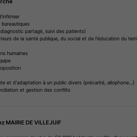
erché
'infirmier
ls bureautiques
diagnostic partagé, suivi des patients)
cteurs de la santé publique, du social et de l'éducation du terri
ons humaines
équipe
roposition
e et d'adaptation à un public divers (précarité, allophone...)
iliation et gestion des conflits
z MAIRIE DE VILLEJUIF