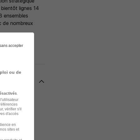
tion stratégique
 bientôt lignes 14
(3 ensembles
vec de nombreux
sans accepter
ploi ou de
ésactivés
.
'utilisateur
préférences
 vérifier s'il
ves d'accès
udience en
nos sites et