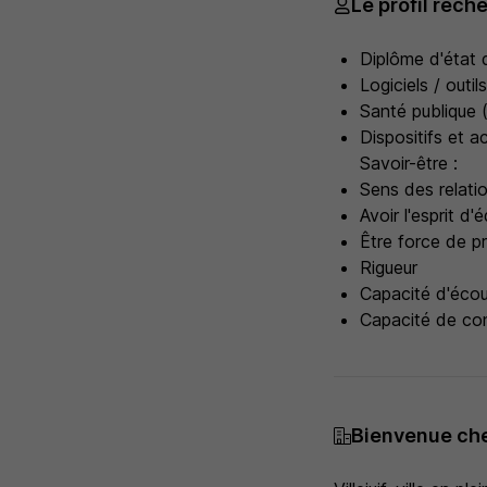
Le profil rech
Diplôme d'état d
Logiciels / outi
Santé publique (
Dispositifs et a
Savoir-être :
Sens des relati
Avoir l'esprit d'
Être force de p
Rigueur
Capacité d'écout
Capacité de conc
Bienvenue che