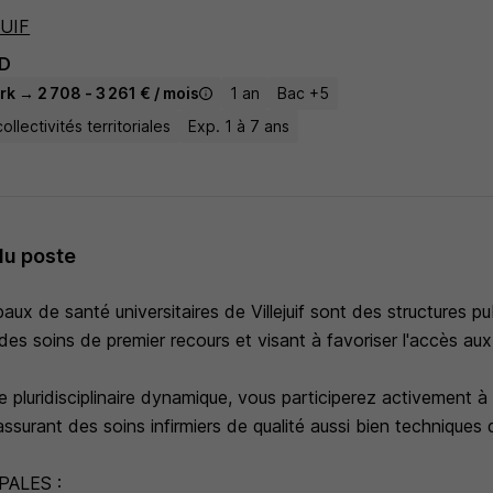
JUIF
D
k → 2 708 - 3 261 € / mois
1 an
Bac +5
llectivités territoriales
Exp. 1 à 7 ans
du poste
aux de santé universitaires de Villejuif sont des structures p
des soins de premier recours et visant à favoriser l'accès au
e pluridisciplinaire dynamique, vous participerez activement à 
assurant des soins infirmiers de qualité aussi bien techniques 
PALES :