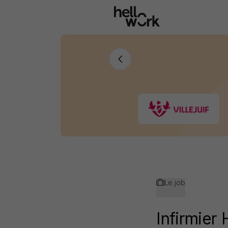
Aller au contenu principal
Le job
Infirmier 