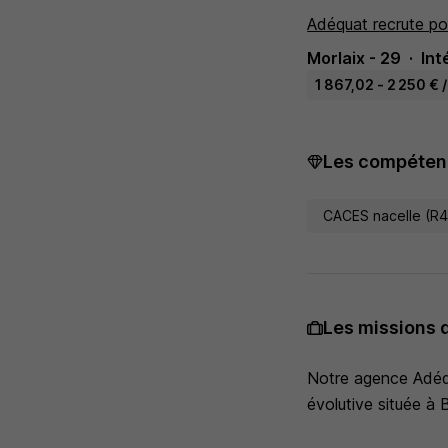
Adéquat recrute po
Morlaix - 29
Int
1 867,02 - 2 250 € 
Les compétenc
CACES nacelle (R
Les missions 
Notre agence Adéqu
évolutive située à B