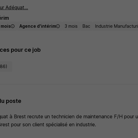
ur Adéquat...
érim
/ mois
Agence d'intérim
3 mois
Bac
Industrie Manufactur
es pour ce job
486)
du poste
at à Brest recrute un technicien de maintenance F/H pour u
rest pour son client spécialisé en industrie.