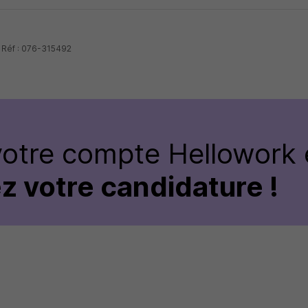
- Réf : 076-315492
votre compte Hellowork 
z votre candidature !