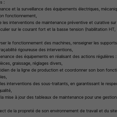
s :
nance et la surveillance des équipements électriques, mécani
 bon fonctionnement,
re les interventions de maintenance préventive et curative sur 
culier sur le courant fort et la basse tension (habilitation HT
lyser le fonctionnement des machines, renseigner les suppor
raçabilité rigoureuse des interventions,
tenance des équipements en réalisant des actions régulières 
èces, graissage, réglages divers,
otidien de la ligne de production et coordonner son bon fonc
les,
e les interventions des sous-traitants, en garantissant le respe
ualité,
et la mise à jour des tableaux de maintenance pour une gestio
pect de la propreté de son environnement de travail et du site