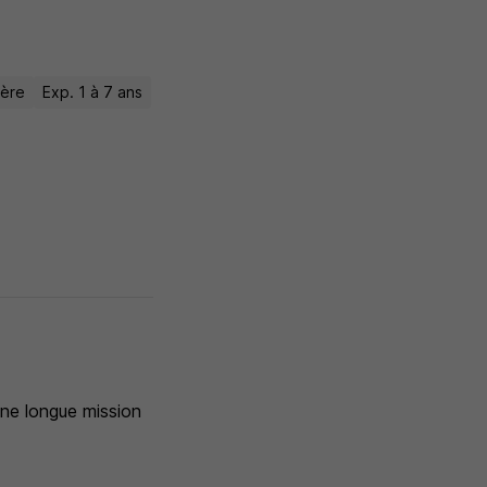
ière
Exp. 1 à 7 ans
ne longue mission