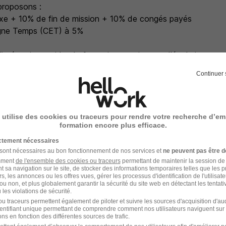
proposons :
fixe + 10% de fin de mission + 10% de congés payés
gne Temps (CET) à 5%
d'intégration rapide, de formation continue et d'évolution
ille à votre bonne intégration et vous suit tout au long de vo
Continuer 
ous conseille et accompagne votre projet professionnel : for
olution et de montée en compétences
ices personnalisés pour faciliter votre quotidien (acompte sel
, garde enfant, déplacement).
 utilise des cookies ou traceurs pour rendre votre recherche d’em
formation encore plus efficace.
s parlent, postulez et vous serez recontacté par l'un de nos r
ictement nécessaires
 sont nécessaires au bon fonctionnement de nos services et
ne peuvent pas être d
amment
de l'ensemble des cookies ou traceurs
permettant de maintenir la session de l
r ? Consultez notre site et retrouvez l'ensemble de nos offr
t sa navigation sur le site, de stocker des informations temporaires telles que les 
.
rs, les annonces ou les offres vues, gérer les processus d'identification de l'utilisateur,
ou non, et plus globalement garantir la sécurité du site web en détectant les tentati
les violations de sécurité.
tions, vous pouvez nous joindre au **.**.**.**.**.
u traceurs permettent également de piloter et suivre les sources d'acquisition d'a
identifiant unique permettant de comprendre comment nos utilisateurs naviguent sur 
ns en fonction des différentes sources de trafic.