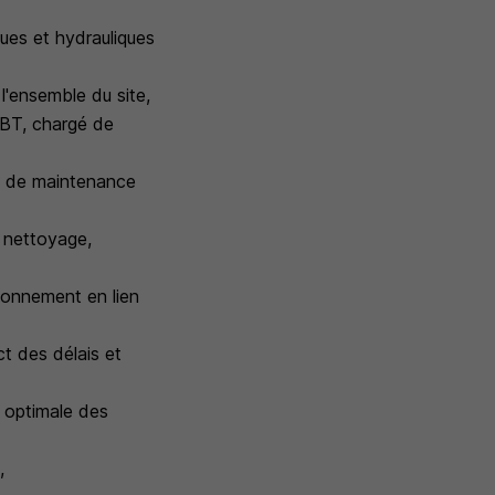
ques et hydrauliques
l'ensemble du site,
, BT, chargé de
ts de maintenance
: nettoyage,
tionnement en lien
ct des délais et
n optimale des
,