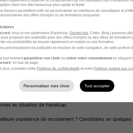
ettent également d’observer le comportement de nos utilisateurs afin d'améliorer no
igation dans nos sites beaucoup plus rapide et fluide.
u traceurs permettent enfin de personnaliser les interfaces de consultation et d'eff
personnalisée des offres d'emploi ou de formations proposées.
ociété de travail temporaire et de recrutement préférée des i
icitaires
,5% de taux de satisfaction.
accord
, nous et nos partenaires (Facebook,
Google Ads
, Critéo, Bing,) pouvons util
 vous proposer des publicités pour des offres d’emploi ou des offres de formations
ter vos probabilités de trouver rapidement un emploi ou une formation.
ntribuer à votre épanouissement professionnel à chaque étap
es personnalisent ces publicités en fonction de votre navigation, de votre profil et 
job qui vous plaît.
à tout moment
paramétrer vos choix
ou
retirer votre consentement
en cliquant s
raceurs
" en bas de page.
s en France pour vous accompagner dans votre recherche d'
r plus, consultez notre
Politique de confidentialité
et notre
Politique relative aux co
imaire) dans tous les secteurs d'activité : Industrie, Logistiq
lic, Tertiaire...
Personnaliser mes choix
Tout accepter
a politique Diversité et RSE, à compétences égales, toutes c
nnes en situation de handicap.
eilleure expérience de recrutement ? Candidatez en quelques c