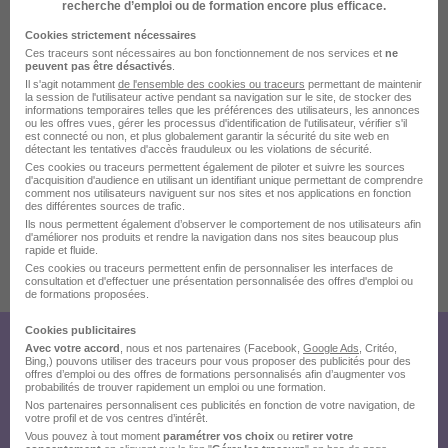
recherche d’emploi ou de formation encore plus efficace.
La carte
Cookies strictement nécessaires
Kérolzec
Ces traceurs sont nécessaires au bon fonctionnement de nos services et
ne
peuvent pas être désactivés
.
2 de plus
29600 Saint-Martin-des-Champs
Il s'agit notamment
de l'ensemble des cookies ou traceurs
permettant de maintenir
la session de l'utilisateur active pendant sa navigation sur le site, de stocker des
informations temporaires telles que les préférences des utilisateurs, les annonces
ou les offres vues, gérer les processus d'identification de l'utilisateur, vérifier s'il
est connecté ou non, et plus globalement garantir la sécurité du site web en
détectant les tentatives d'accès frauduleux ou les violations de sécurité.
Localiser le poste
Ces cookies ou traceurs permettent également de piloter et suivre les sources
d'acquisition d'audience en utilisant un identifiant unique permettant de comprendre
comment nos utilisateurs naviguent sur nos sites et nos applications en fonction
des différentes sources de trafic.
Ils nous permettent également d’observer le comportement de nos utilisateurs afin
d'améliorer nos produits et rendre la navigation dans nos sites beaucoup plus
rapide et fluide.
Publiée le 03/08/2026 - Réf : 719fe168-92c3-471b-aa43-
Ces cookies ou traceurs permettent enfin de personnaliser les interfaces de
6aecd88c3390
consultation et d'effectuer une présentation personnalisée des offres d'emploi ou
de formations proposées.
Cookies publicitaires
Avec votre accord
, nous et nos partenaires (Facebook,
Google Ads
, Critéo,
Créez votre compte Hellowork et
Bing,) pouvons utiliser des traceurs pour vous proposer des publicités pour des
offres d’emploi ou des offres de formations personnalisés afin d’augmenter vos
envoyez votre candidature !
probabilités de trouver rapidement un emploi ou une formation.
Nos partenaires personnalisent ces publicités en fonction de votre navigation, de
votre profil et de vos centres d’intérêt.
Vous pouvez à tout moment
paramétrer vos choix
ou
retirer votre