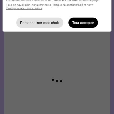
consentement
en cliquant sur le lien "
Gérer les traceurs
" en bas de page.
Pour en savoir plus, consultez notre
Politique de confidentialité
et notre
Politique relative aux cookies
.
Personnaliser mes choix
Tout accepter