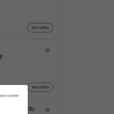
Voir l’offre
n
/F
Voir l’offre
sans accepter
nistration du