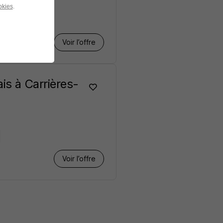
okies
.
Voir l’offre
is à Carrières-
Voir l’offre