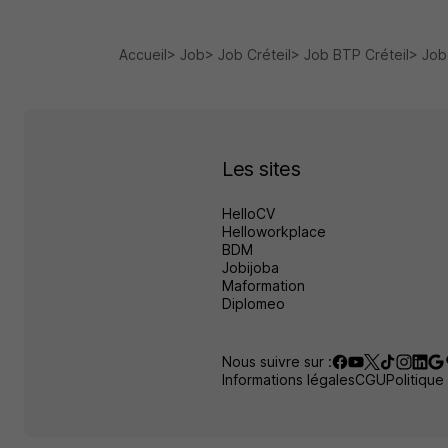
Accueil
Job
Job Créteil
Job BTP Créteil
Job
Les sites
HelloCV
Helloworkplace
BDM
Jobijoba
Maformation
Diplomeo
Nous suivre sur :
Informations légales
CGU
Politique