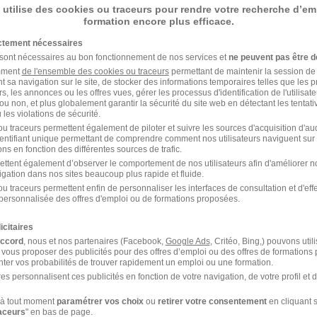
Personnel Carrière et Paie H/F
 utilise des cookies ou traceurs pour rendre votre recherche d’em
formation encore plus efficace.
Ville de Trappes
ictement nécessaires
 sont nécessaires au bon fonctionnement de nos services et
ne peuvent pas être d
Trappes - 78
CDD
amment
de l'ensemble des cookies ou traceurs
permettant de maintenir la session de l
t sa navigation sur le site, de stocker des informations temporaires telles que les 
rs, les annonces ou les offres vues, gérer les processus d'identification de l'utilisateur,
il y a 5 jours
ou non, et plus globalement garantir la sécurité du site web en détectant les tentati
les violations de sécurité.
u traceurs permettent également de piloter et suivre les sources d'acquisition d'a
identifiant unique permettant de comprendre comment nos utilisateurs naviguent sur 
Foreur H/F
ns en fonction des différentes sources de trafic.
ettent également d’observer le comportement de nos utilisateurs afin d'améliorer no
Groupe Firalp
igation dans nos sites beaucoup plus rapide et fluide.
u traceurs permettent enfin de personnaliser les interfaces de consultation et d'eff
personnalisée des offres d'emploi ou de formations proposées.
Montereau-sur-le-Jard - 77
CDI
25 000 - 35 000 € / an
icitaires
il y a 10 jours
accord
, nous et nos partenaires (Facebook,
Google Ads
, Critéo, Bing,) pouvons util
 vous proposer des publicités pour des offres d’emploi ou des offres de formations
ter vos probabilités de trouver rapidement un emploi ou une formation.
es personnalisent ces publicités en fonction de votre navigation, de votre profil et 
Foreur H/F
à tout moment
paramétrer vos choix
ou
retirer votre consentement
en cliquant s
Groupe NGE
raceurs
" en bas de page.