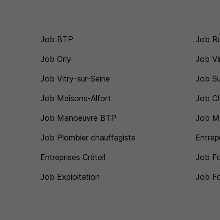
Job BTP
Job Ru
Job Orly
Job V
Job Vitry-sur-Seine
Job Su
Job Maisons-Alfort
Job C
Job Manoeuvre BTP
Job M
Job Plombier chauffagiste
Entrep
Entreprises Créteil
Job Fo
Job Exploitation
Job Fon