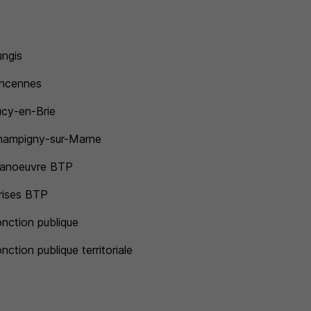
ngis
incennes
cy-en-Brie
hampigny-sur-Marne
anoeuvre BTP
rises BTP
nction publique
ction publique territoriale