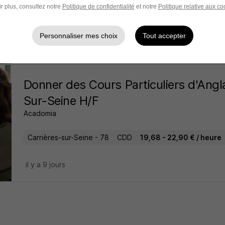
r plus, consultez notre
Politique de confidentialité
et notre
Politique relative aux co
Brie-Comte-Robert - 77
CDI
Personnaliser mes choix
Tout accepter
il y a 5 jours
Donner des Cours Particuliers d'Angla
Sur-Seine H/F
Acadomia
Carrières-sur-Seine - 78
CDD
19,68 - 22,90 € / heure
il y a 9 jours