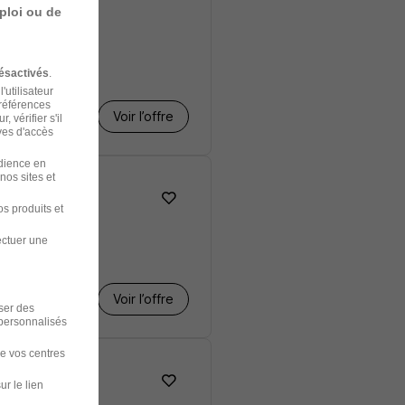
ploi ou de
ésactivés
.
'utilisateur
préférences
Voir l’offre
 vérifier s'il
ves d'accès
udience en
nos sites et
s produits et
ectuer une
Voir l’offre
iser des
 personnalisés
de vos centres
ur le lien