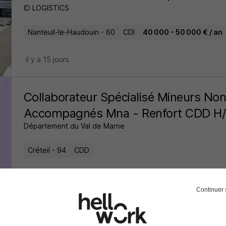
ID LOGISTICS
Nanteuil-le-Haudouin - 60
CDI
40 000 - 50 000 € / an
il y a 15 jours
Collaborateur Spécialisé Mineurs No
Accompagnés Mna - Renfort CDD H
Département du Val de Marne
Créteil - 94
CDD
il y a 16 jours
Continuer 
Responsable Adjoint du Service Admi