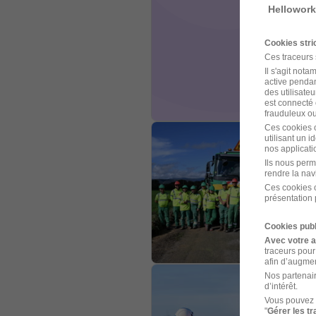
Hellowork
Cookies str
Ces traceurs
Il s'agit not
active pendan
des utilisateu
est connecté 
frauduleux ou 
Ces cookies o
utilisant un 
nos applicatio
Ils nous perm
rendre la nav
Ces cookies o
présentation 
Cookies publ
Avec votre 
traceurs pour
afin d’augmen
Nos partenair
d’intérêt.
Vous pouvez 
"
Gérer les t