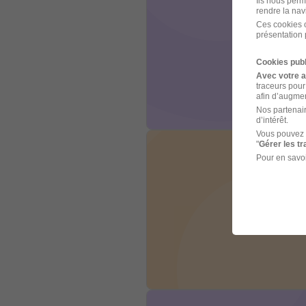
Ils nous perm
rendre la nav
Ces cookies o
présentation 
Cookies publ
Avec votre 
traceurs pour
afin d’augmen
Nos partenair
d’intérêt.
Vous pouvez 
"
Gérer les t
Pour en savoi