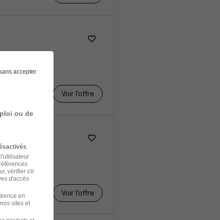
sans accepter
Voir l’offre
ploi ou de
ésactivés
.
'utilisateur
préférences
 vérifier s'il
ves d'accès
Voir l’offre
udience en
nos sites et