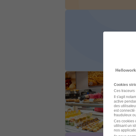
Hellowork
Cookies str
Ces traceurs
Il s'agit not
active pendan
des utilisateu
est connecté 
frauduleux ou 
Ces cookies o
utilisant un 
nos applicatio