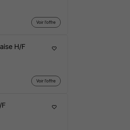
Voir l’offre
çaise H/F
Voir l’offre
/F