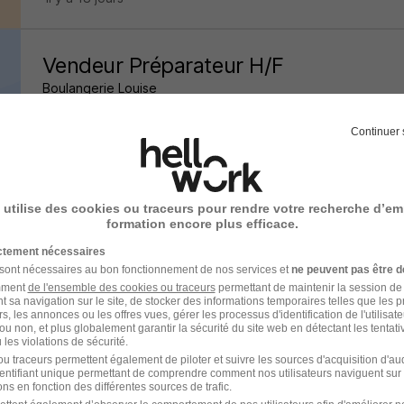
Vendeur Préparateur H/F
Boulangerie Louise
Cergy - 95
CDD
1 290 € / mois
Continuer 
il y a 6 jours
 utilise des cookies ou traceurs pour rendre votre recherche d’em
formation encore plus efficace.
Vendeur en Boulangerie H/F
ictement nécessaires
LaParisienne
 sont nécessaires au bon fonctionnement de nos services et
ne peuvent pas être d
amment
de l'ensemble des cookies ou traceurs
permettant de maintenir la session de l
t sa navigation sur le site, de stocker des informations temporaires telles que les 
Paris - 75
CDI
1 801,80 - 1 970 € / mois
rs, les annonces ou les offres vues, gérer les processus d'identification de l'utilisateur,
ou non, et plus globalement garantir la sécurité du site web en détectant les tentati
les violations de sécurité.
u traceurs permettent également de piloter et suivre les sources d'acquisition d'a
il y a 2 jours
identifiant unique permettant de comprendre comment nos utilisateurs naviguent sur 
ns en fonction des différentes sources de trafic.