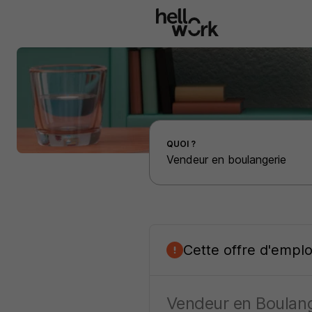
Aller au contenu principal
Effectuer une recherche d'emploi par localité
QUOI ?
Cette offre d'empl
Vendeur en Boulang