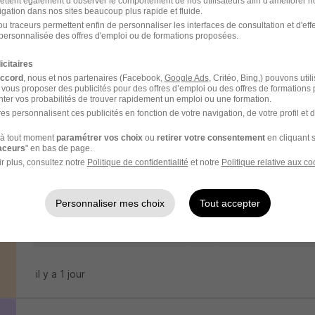
ettent également d’observer le comportement de nos utilisateurs afin d'améliorer no
igation dans nos sites beaucoup plus rapide et fluide.
Vendeurs Préparateurs H/F
u traceurs permettent enfin de personnaliser les interfaces de consultation et d'eff
personnalisée des offres d'emploi ou de formations proposées.
Maison Pradier
icitaires
Chambourcy - 78
CDI
Temps partiel
1 867 € / mois
accord
, nous et nos partenaires (Facebook,
Google Ads
, Critéo, Bing,) pouvons util
 vous proposer des publicités pour des offres d’emploi ou des offres de formations
ter vos probabilités de trouver rapidement un emploi ou une formation.
il y a 4 jours
es personnalisent ces publicités en fonction de votre navigation, de votre profil et 
à tout moment
paramétrer vos choix
ou
retirer votre consentement
en cliquant s
raceurs
" en bas de page.
Vendeur - Préparateur Rayons Traite
r plus, consultez notre
Politique de confidentialité
et notre
Politique relative aux co
CDI - Temps Plein H/F
Les Quais du Frais
Personnaliser mes choix
Tout accepter
Conflans-Sainte-Honorine - 78
CDI
2 000 - 2 300 € / m
il y a 1 jour