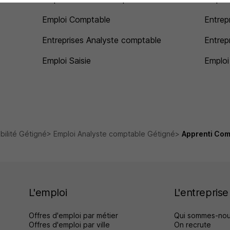
Emploi Comptable
Entrep
Entreprises Analyste comptable
Entrep
Emploi Saisie
Emploi 
ilité Gétigné
Emploi Analyste comptable Gétigné
Apprenti Com
L'emploi
L'entreprise
Offres d'emploi par métier
Qui sommes-nou
Offres d'emploi par ville
On recrute