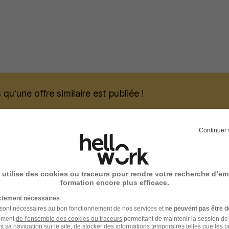
qu'une offre similaire est publiée !
Continuer 
 pourraient vous intéresser
 utilise des cookies ou traceurs pour rendre votre recherche d’em
formation encore plus efficace.
ictement nécessaires
Formation Gestionnaire Comptable et
 sont nécessaires au bon fonctionnement de nos services et
ne peuvent pas être d
amment
de l'ensemble des cookies ou traceurs
permettant de maintenir la session de l
Mon Campus
t sa navigation sur le site, de stocker des informations temporaires telles que les 