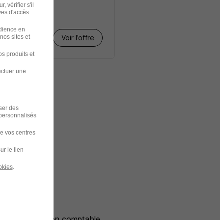
 vérifier s'il
ves d'accès
udience en
nos sites et
Voir l’offre
s produits et
ectuer une
iser des
 personnalisés
de vos centres
 Nantes
ur le lien
 Pornic
okies
.
i Savenay
 Vallet
 Chef de mission comptable