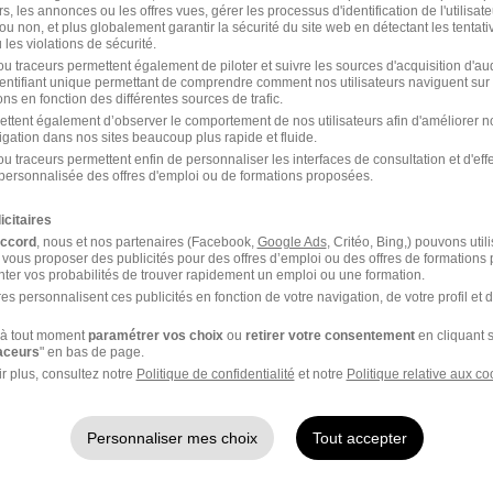
rs, les annonces ou les offres vues, gérer les processus d'identification de l'utilisateur,
ou non, et plus globalement garantir la sécurité du site web en détectant les tentati
Nantes - 44
Alternance
504,10 - 1 867,02 € / mois
les violations de sécurité.
u traceurs permettent également de piloter et suivre les sources d'acquisition d'a
identifiant unique permettant de comprendre comment nos utilisateurs naviguent sur 
il y a 17 jours
ns en fonction des différentes sources de trafic.
ettent également d’observer le comportement de nos utilisateurs afin d'améliorer no
igation dans nos sites beaucoup plus rapide et fluide.
u traceurs permettent enfin de personnaliser les interfaces de consultation et d'eff
personnalisée des offres d'emploi ou de formations proposées.
icitaires
accord
, nous et nos partenaires (Facebook,
Google Ads
, Critéo, Bing,) pouvons util
 vous proposer des publicités pour des offres d’emploi ou des offres de formations
ter vos probabilités de trouver rapidement un emploi ou une formation.
es personnalisent ces publicités en fonction de votre navigation, de votre profil et 
Emploi Comptabilité
Emploi
à tout moment
paramétrer vos choix
ou
retirer votre consentement
en cliquant s
raceurs
" en bas de page.
Emploi Châteaubriant
Emploi
r plus, consultez notre
Politique de confidentialité
et notre
Politique relative aux co
Emploi Guérande
Emplo
Personnaliser mes choix
Tout accepter
Emploi Clisson
Emploi
Emploi Assistant comptable
Emploi