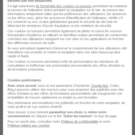
peuvent pas être désactivés
.
Il s'agit notamment
de l'ensemble des cookies ou traceurs
permettant de maintenir
Voir l’offre
la session de l'utilisateur active pendant sa navigation sur le site, de stocker des
il y a 8 jours
informations temporaires telles que les préférences des utilisateurs, les annonces
ou les offres vues, gérer les processus d'identification de l'utilisateur, vérifier s'il
est connecté ou non, et plus globalement garantir la sécurité du site web en
détectant les tentatives d'accès frauduleux ou les violations de sécurité.
Ces cookies ou traceurs permettent également de piloter et suivre les sources
d'acquisition d'audience en utilisant un identifiant unique permettant de comprendre
comment nos utilisateurs naviguent sur nos sites et nos applications en fonction
des différentes sources de trafic.
Ils nous permettent également d’observer le comportement de nos utilisateurs afin
Technicien Chauffagiste Itinérant H/F
d'améliorer nos produits et rendre la navigation dans nos sites beaucoup plus
rapide et fluide.
DGE Intérim
Ces cookies ou traceurs permettent enfin de personnaliser les interfaces de
consultation et d'effectuer une présentation personnalisée des offres d'emploi ou
de formations proposées.
Île-de-France
CDI
32 000 - 35 000 € / an
Cookies publicitaires
Avec votre accord
, nous et nos partenaires (Facebook,
Google Ads
, Critéo,
Voir l’offre
Bing,) pouvons utiliser des traceurs pour vous proposer des publicités pour des
il y a 14 jours
offres d’emploi ou des offres de formations personnalisés afin d’augmenter vos
probabilités de trouver rapidement un emploi ou une formation.
Nos partenaires personnalisent ces publicités en fonction de votre navigation, de
votre profil et de vos centres d’intérêt.
Vous pouvez à tout moment
paramétrer vos choix
ou
retirer votre
consentement
en cliquant sur le lien "
Gérer les traceurs
" en bas de page.
Pour en savoir plus, consultez notre
Politique de confidentialité
et notre
Politique relative aux cookies
.
Frigoriste H/F