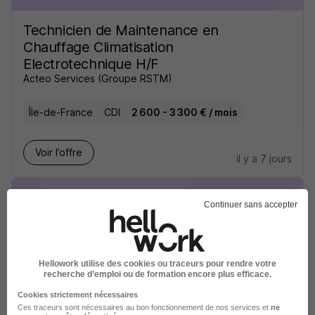
Technicien de Maintenance en
Chauffage Climatisation
Electrotechnique H/F
Acteo Services (Groupe RSTM)
Île-de-France
CDI
2 600 - 3 300 € / mois
Voir l’offre
il y a 7 jours
Continuer sans accepter
Installateur Pompe à Chaleur H/F
Mieux Rénover
Hellowork utilise des cookies ou traceurs pour rendre votre
recherche d’emploi ou de formation encore plus efficace.
Cookies strictement nécessaires
Île-de-France
CDI
1 800 - 3 200 € / mois
Ces traceurs sont nécessaires au bon fonctionnement de nos services et
ne