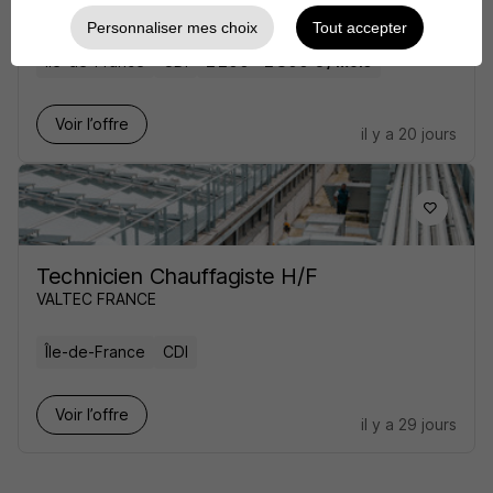
Atalian Maintenance et Energy
Personnaliser mes choix
Tout accepter
Île-de-France
CDI
2 200 - 2 800 € / mois
Voir l’offre
il y a 20 jours
Technicien Chauffagiste H/F
VALTEC FRANCE
Île-de-France
CDI
Voir l’offre
il y a 29 jours