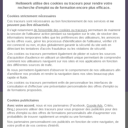
Hellowork utilise des cookies ou traceurs pour rendre votre
recherche d’emploi ou de formation encore plus efficace.
Cookies strictement nécessaires
Ces traceurs sont nécessaires au bon fonctionnement de nos services et
ne
peuvent pas être désactivés
.
Il s'agit notamment
de l'ensemble des cookies ou traceurs
permettant de maintenir
la session de l'utilisateur active pendant sa navigation sur le site, de stocker des
informations temporaires telles que les préférences des utilisateurs, les annonces
ou les offres vues, gérer les processus d'identification de l'utilisateur, vérifier s'il
est connecté ou non, et plus globalement garantir la sécurité du site web en
détectant les tentatives d'accès frauduleux ou les violations de sécurité.
Ces cookies ou traceurs permettent également de piloter et suivre les sources
d'acquisition d'audience en utilisant un identifiant unique permettant de comprendre
comment nos utilisateurs naviguent sur nos sites et nos applications en fonction
des différentes sources de trafic.
Ils nous permettent également d’observer le comportement de nos utilisateurs afin
d'améliorer nos produits et rendre la navigation dans nos sites beaucoup plus
rapide et fluide.
Ces cookies ou traceurs permettent enfin de personnaliser les interfaces de
consultation et d'effectuer une présentation personnalisée des offres d'emploi ou
de formations proposées.
Cookies publicitaires
Avec votre accord
, nous et nos partenaires (Facebook,
Google Ads
, Critéo,
Ces offres pourraient aussi
Bing,) pouvons utiliser des traceurs pour vous proposer des publicités pour des
offres d’emploi ou des offres de formations personnalisés afin d’augmenter vos
probabilités de trouver rapidement un emploi ou une formation.
vous intéresser
Nos partenaires personnalisent ces publicités en fonction de votre navigation, de
votre profil et de vos centres d’intérêt.