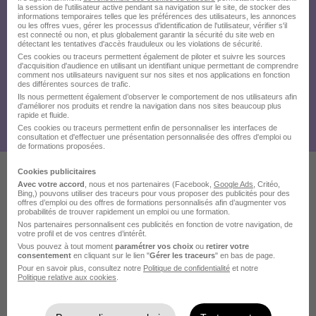
la session de l'utilisateur active pendant sa navigation sur le site, de stocker des
informations temporaires telles que les préférences des utilisateurs, les annonces
ou les offres vues, gérer les processus d'identification de l'utilisateur, vérifier s'il
est connecté ou non, et plus globalement garantir la sécurité du site web en
détectant les tentatives d'accès frauduleux ou les violations de sécurité.
Ces cookies ou traceurs permettent également de piloter et suivre les sources
d'acquisition d'audience en utilisant un identifiant unique permettant de comprendre
comment nos utilisateurs naviguent sur nos sites et nos applications en fonction
des différentes sources de trafic.
Ils nous permettent également d’observer le comportement de nos utilisateurs afin
d'améliorer nos produits et rendre la navigation dans nos sites beaucoup plus
rapide et fluide.
Ces cookies ou traceurs permettent enfin de personnaliser les interfaces de
consultation et d'effectuer une présentation personnalisée des offres d'emploi ou
de formations proposées.
Cookies publicitaires
Avec votre accord
, nous et nos partenaires (Facebook,
Google Ads
, Critéo,
Ces offres pourraient aussi
Bing,) pouvons utiliser des traceurs pour vous proposer des publicités pour des
offres d’emploi ou des offres de formations personnalisés afin d’augmenter vos
probabilités de trouver rapidement un emploi ou une formation.
vous intéresser
Nos partenaires personnalisent ces publicités en fonction de votre navigation, de
votre profil et de vos centres d’intérêt.
Vous pouvez à tout moment
paramétrer vos choix
ou
retirer votre
consentement
en cliquant sur le lien "
Gérer les traceurs
" en bas de page.
Pour en savoir plus, consultez notre
Politique de confidentialité
et notre
Politique relative aux cookies
.