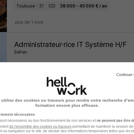
Toulouse - 31
CDI
38 000 - 45 000 € / an
plus de 1 mois
Administrateur·rice IT Système H/F
Safran
Toulouse - 31
CDI
Continuer 
il y a 2 jours
 utilise des cookies ou traceurs pour rendre votre recherche d’em
Ingénieur Sysops Linux - Automatisa
formation encore plus efficace.
Orchestration H/F
ictement nécessaires
 sont nécessaires au bon fonctionnement de nos services et
ne peuvent pas être d
Klanik
amment
de l'ensemble des cookies ou traceurs
permettant de maintenir la session de l
t sa navigation sur le site, de stocker des informations temporaires telles que les 