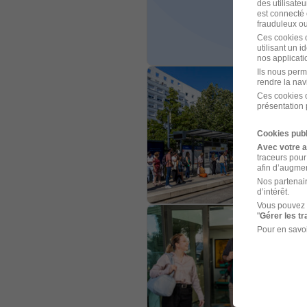
des utilisateu
est connecté 
frauduleux ou 
Ces cookies o
utilisant un 
nos applicatio
Ils nous perm
rendre la nav
Ces cookies o
présentation 
Cookies publ
Avec votre 
traceurs pour
afin d’augmen
Nos partenair
d’intérêt.
Vous pouvez 
"
Gérer les t
Pour en savoi