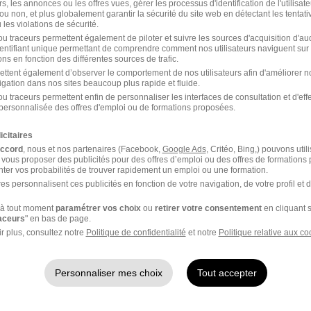
rs, les annonces ou les offres vues, gérer les processus d'identification de l'utilisateur,
Toulouse - 31
CDI
40 000 - 47 000 € / an
ou non, et plus globalement garantir la sécurité du site web en détectant les tentati
les violations de sécurité.
u traceurs permettent également de piloter et suivre les sources d'acquisition d'a
il y a 1 jour
identifiant unique permettant de comprendre comment nos utilisateurs naviguent sur 
ns en fonction des différentes sources de trafic.
ettent également d’observer le comportement de nos utilisateurs afin d'améliorer no
igation dans nos sites beaucoup plus rapide et fluide.
Ingénieur - Administrateur Système
u traceurs permettent enfin de personnaliser les interfaces de consultation et d'eff
personnalisée des offres d'emploi ou de formations proposées.
Tisséo Voyageurs
icitaires
Toulouse - 31
CDI
50 000 - 55 000 € / an
accord
, nous et nos partenaires (Facebook,
Google Ads
, Critéo, Bing,) pouvons util
 vous proposer des publicités pour des offres d’emploi ou des offres de formations
ter vos probabilités de trouver rapidement un emploi ou une formation.
il y a 1 jour
es personnalisent ces publicités en fonction de votre navigation, de votre profil et 
à tout moment
paramétrer vos choix
ou
retirer votre consentement
en cliquant s
raceurs
" en bas de page.
Administrateur Systèmes et Réseaux
r plus, consultez notre
Politique de confidentialité
et notre
Politique relative aux co
H/F
Personnaliser mes choix
Tout accepter
Groupe Betem
Toulouse - 31
CDI
35 000 - 50 000 € / an