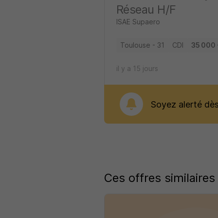
Réseau H/F
ISAE Supaero
Toulouse - 31
CDI
35 000 
il y a 15 jours
Soyez alerté dès 
Ces offres similaires