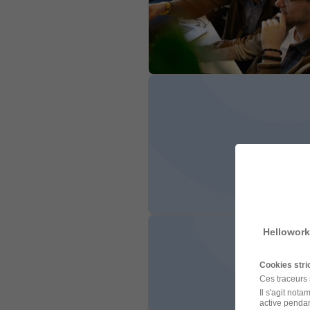
Hellowork
Cookies str
Ces traceurs
Il s'agit not
active pendan