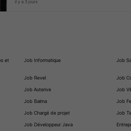
il y a 3 jours
s et
Job Informatique
Job S
Job Revel
Job Co
Job Auterive
Job Vi
Job Balma
Job Fe
Job Chargé de projet
Job Te
Job Développeur Java
Entrep