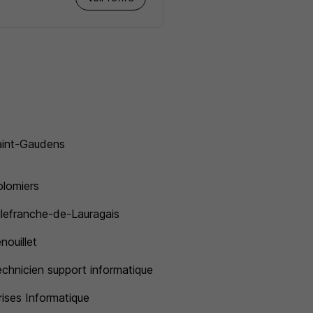
aint-Gaudens
lomiers
llefranche-de-Lauragais
nouillet
chnicien support informatique
rises Informatique