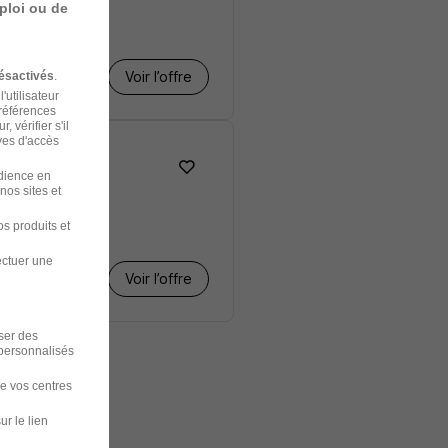
ploi ou de
Voir l’offre
ésactivés
.
'utilisateur
préférences
 vérifier s'il
ves d'accès
udience en
nos sites et
s produits et
ectuer une
Voir l’offre
iser des
 personnalisés
de vos centres
ur le lien