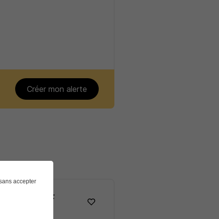
Créer mon alerte
sans accepter
isserie H/F