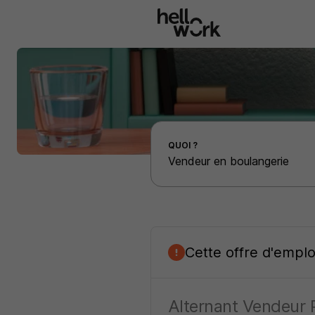
Aller au contenu principal
Effectuer une recherche d'emploi par localité
QUOI ?
Cette offre d'empl
Alternant Vendeur 