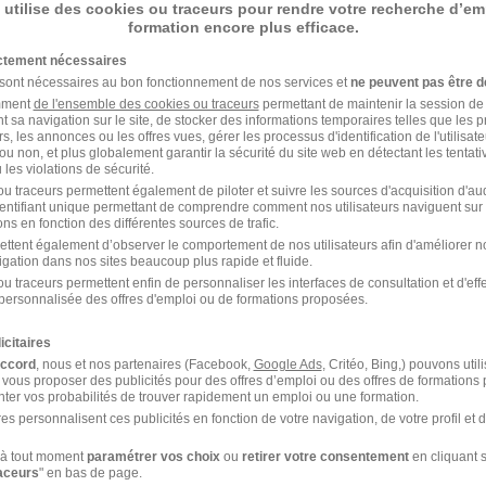
 utilise des cookies ou traceurs pour rendre votre recherche d’em
formation encore plus efficace.
Maisons-Laffitte - 78
Alternance
ictement nécessaires
 sont nécessaires au bon fonctionnement de nos services et
ne peuvent pas être d
il y a 8 jours
amment
de l'ensemble des cookies ou traceurs
permettant de maintenir la session de l
t sa navigation sur le site, de stocker des informations temporaires telles que les 
rs, les annonces ou les offres vues, gérer les processus d'identification de l'utilisateur,
ou non, et plus globalement garantir la sécurité du site web en détectant les tentati
Apprenti Vendeur - Saint Mard H/F
les violations de sécurité.
u traceurs permettent également de piloter et suivre les sources d'acquisition d'a
Boulangerie Louise
identifiant unique permettant de comprendre comment nos utilisateurs naviguent sur 
ns en fonction des différentes sources de trafic.
ettent également d’observer le comportement de nos utilisateurs afin d'améliorer no
Saint-Mard - 77
Alternance
492,22 - 1 823,03 € / mois
igation dans nos sites beaucoup plus rapide et fluide.
u traceurs permettent enfin de personnaliser les interfaces de consultation et d'eff
personnalisée des offres d'emploi ou de formations proposées.
il y a 21 jours
icitaires
accord
, nous et nos partenaires (Facebook,
Google Ads
, Critéo, Bing,) pouvons util
 vous proposer des publicités pour des offres d’emploi ou des offres de formations
ter vos probabilités de trouver rapidement un emploi ou une formation.
es personnalisent ces publicités en fonction de votre navigation, de votre profil et 
à tout moment
paramétrer vos choix
ou
retirer votre consentement
en cliquant s
raceurs
" en bas de page.