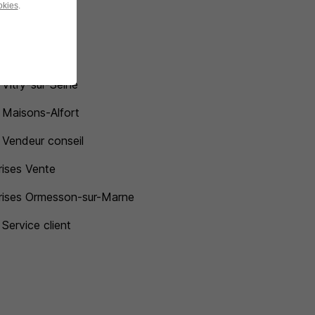
okies
.
 Rungis
 Orly
 Vitry-sur-Seine
 Maisons-Alfort
 Vendeur conseil
rises Vente
rises Ormesson-sur-Marne
 Service client