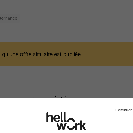
lternance
qu'une offre similaire est publiée !
 pourraient vous intéresser
Continuer 
Apprenti Vendeur en Boulangerie-Pât
Le Fournil de Longueil