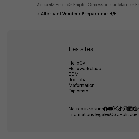
Accueil
Emploi
Emploi Ormesson-sur-Marne
E
Alternant Vendeur Préparateur H/F
Les sites
HelloCV
Helloworkplace
BDM
Jobijoba
Maformation
Diplomeo
Nous suivre sur :
Informations légales
CGU
Politique