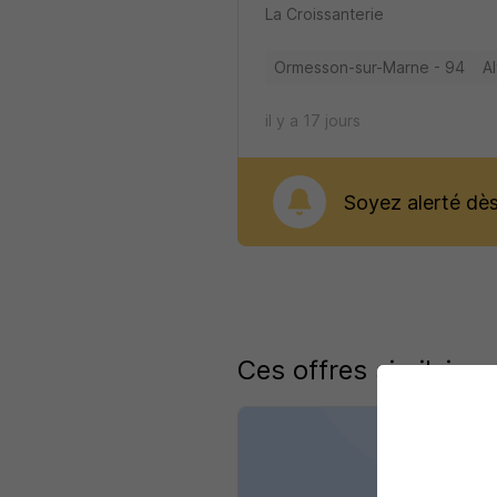
La Croissanterie
Ormesson-sur-Marne - 94
A
il y a 17 jours
Soyez alerté dès 
Ces offres similaires