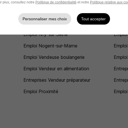
r plus, consultez notre
Politique de confidentialité
et notre
Politique relative aux co
Emploi Vente
Emploi
Personnaliser mes choix
Tout accepter
Emploi Créteil
Emploi
Emploi Ivry-sur-Seine
Emploi
Emploi Nogent-sur-Marne
Emploi
Emploi Vendeuse boulangerie
Emploi
Emploi Vendeur en alimentation
Entrep
Entreprises Vendeur préparateur
Entrep
Emploi Proximité
Emploi