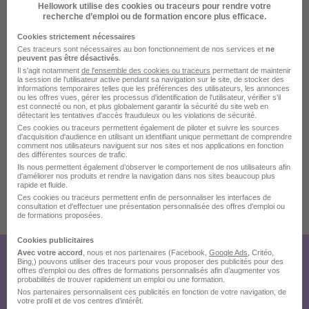
Hellowork utilise des cookies ou traceurs pour rendre votre
pharmacie, de la santé mentale, du libéral, de la petite
recherche d’emploi ou de formation encore plus efficace.
enfance, de l'handicap et du social. Dans nos 95
Cookies strictement nécessaires
agences en France et Outre-mer, nos collaborateurs
Ces traceurs sont nécessaires au bon fonctionnement de nos services et
ne
peuvent pas être désactivés
.
développent avec les professionnels de santé une
Il s'agit notamment
de l'ensemble des cookies ou traceurs
permettant de maintenir
la session de l'utilisateur active pendant sa navigation sur le site, de stocker des
relation de confiance et de proximité pour accompagner
informations temporaires telles que les préférences des utilisateurs, les annonces
ou les offres vues, gérer les processus d'identification de l'utilisateur, vérifier s'il
au mieux leur carrière et leur formation.
est connecté ou non, et plus globalement garantir la sécurité du site web en
détectant les tentatives d'accès frauduleux ou les violations de sécurité.
Nous proposons des contrats en CDI, CDD, intérim,
Ces cookies ou traceurs permettent également de piloter et suivre les sources
d'acquisition d'audience en utilisant un identifiant unique permettant de comprendre
vacation, libéral, CDI intérimaire et CDI apprenant.
comment nos utilisateurs naviguent sur nos sites et nos applications en fonction
des différentes sources de trafic.
Ils nous permettent également d’observer le comportement de nos utilisateurs afin
d'améliorer nos produits et rendre la navigation dans nos sites beaucoup plus
rapide et fluide.
Ces cookies ou traceurs permettent enfin de personnaliser les interfaces de
consultation et d'effectuer une présentation personnalisée des offres d'emploi ou
Publiée le 22/07/2026 - Réf : 2040515101
de formations proposées.
Cookies publicitaires
Avec votre accord
, nous et nos partenaires (Facebook,
Google Ads
, Critéo,
Créez votre compte
Bing,) pouvons utiliser des traceurs pour vous proposer des publicités pour des
offres d’emploi ou des offres de formations personnalisés afin d’augmenter vos
probabilités de trouver rapidement un emploi ou une formation.
Hellowork et postulez
Nos partenaires personnalisent ces publicités en fonction de votre navigation, de
votre profil et de vos centres d’intérêt.