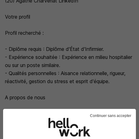
(20) Agathe Charvériat LinkedIn
Votre profil
Profil recherché :
- Diplôme requis : Diplôme d'État d'Infirmier.
- Expérience souhaitée : Expérience en milieu hospitalier
ou sur un poste similaire.
- Qualités personnelles : Aisance relationnelle, rigueur,
réactivité, gestion du stress et esprit d'équipe.
A propos de nous
Adecco Medical est un acteur majeur des solutions
Continuer sans accepter
emploi des professionnels de la santé. Nous intervenons
dans les secteurs du sanitaire, du médico-social, du
bloc, de la rééducation, de la santé au travail, de la