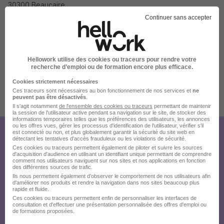
30300 Beaucaire
Continuer sans accepter
Localiser le poste
Hellowork utilise des cookies ou traceurs pour rendre votre
recherche d’emploi ou de formation encore plus efficace.
Cookies strictement nécessaires
Ces traceurs sont nécessaires au bon fonctionnement de nos services et
ne
peuvent pas être désactivés
.
Publiée le 22/07/2026 - Réf : n2eqzo756g
Il s'agit notamment
de l'ensemble des cookies ou traceurs
permettant de maintenir
la session de l'utilisateur active pendant sa navigation sur le site, de stocker des
informations temporaires telles que les préférences des utilisateurs, les annonces
ou les offres vues, gérer les processus d'identification de l'utilisateur, vérifier s'il
est connecté ou non, et plus globalement garantir la sécurité du site web en
Créez votre compte Hellowork et
détectant les tentatives d'accès frauduleux ou les violations de sécurité.
Ces cookies ou traceurs permettent également de piloter et suivre les sources
envoyez votre candidature !
d'acquisition d'audience en utilisant un identifiant unique permettant de comprendre
comment nos utilisateurs naviguent sur nos sites et nos applications en fonction
des différentes sources de trafic.
Ils nous permettent également d’observer le comportement de nos utilisateurs afin
d'améliorer nos produits et rendre la navigation dans nos sites beaucoup plus
rapide et fluide.
Ces cookies ou traceurs permettent enfin de personnaliser les interfaces de
consultation et d'effectuer une présentation personnalisée des offres d'emploi ou
de formations proposées.