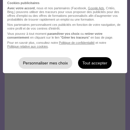
Cookies publicitaires
Avec votre accord
, nous et nos partenaires (Facebook,
Google Ads
, Critéo,
Bing,) pouvons utiliser des traceurs pour vous proposer des publicités pour des
offres d’emploi ou des offres de formations personnalisés afin d’augmenter vos
probabilités de trouver rapidement un emploi ou une formation.
Nos partenaires personnalisent ces publicités en fonction de votre navigation, de
votre profil et de vos centres d’intérêt.
Vous pouvez à tout moment
paramétrer vos choix
ou
retirer votre
consentement
en cliquant sur le lien "
Gérer les traceurs
" en bas de page.
Pour en savoir plus, consultez notre
Politique de confidentialité
et notre
Politique relative aux cookies
.
Personnaliser mes choix
Tout accepter