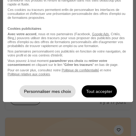
Ces offres pourraient aussi
d'améliorer nos produits et rendre la navigation dans nos sites beaucoup plus
rapide et fluide.
vous intéresser
Ces cookies ou traceurs permettent enfin de personnaliser les interfaces de
consultation et d'effectuer une présentation personnalisée des offres d'emploi ou
de formations proposées.
Cookies publicitaires
Avec votre accord
, nous et nos partenaires (Facebook,
Google Ads
, Critéo,
Bing,) pouvons utiliser des traceurs pour vous proposer des publicités pour des
offres d’emploi ou des offres de formations personnalisés afin d’augmenter vos
probabilités de trouver rapidement un emploi ou une formation.
Nos partenaires personnalisent ces publicités en fonction de votre navigation, de
Opérateur sur Commande Numérique
votre profil et de vos centres d’intérêt.
CN H/F
Vous pouvez à tout moment
paramétrer vos choix
ou
retirer votre
consentement
en cliquant sur le lien "
Gérer les traceurs
" en bas de page.
Atrihom
Pour en savoir plus, consultez notre
Politique de confidentialité
et notre
Politique relative aux cookies
.
Longuenée-en-Anjou - 49
Intérim
22 404,24 € / an
Personnaliser mes choix
Tout accepter
Voir l’offre
il y a 17 jours