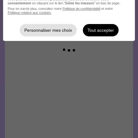
consentement
en cliquant sur le lien "
Gérer les traceurs
" en bas de page.
Pour en savoir plus, consultez notre
Politique de confidentialité
et notre
Politique relative aux cookies
.
Personnaliser mes choix
Tout accepter