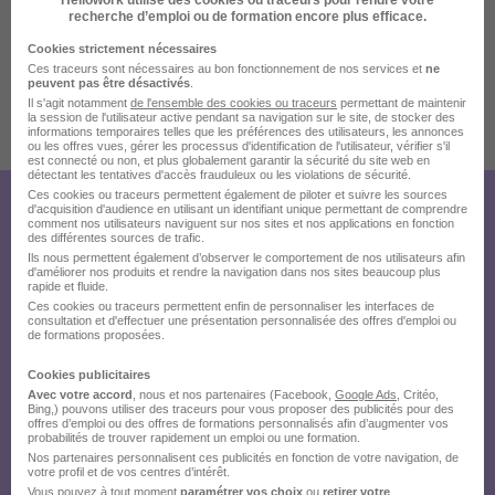
Localiser le poste
recherche d’emploi ou de formation encore plus efficace.
Cookies strictement nécessaires
Ces traceurs sont nécessaires au bon fonctionnement de nos services et
ne
peuvent pas être désactivés
.
Il s'agit notamment
de l'ensemble des cookies ou traceurs
permettant de maintenir
la session de l'utilisateur active pendant sa navigation sur le site, de stocker des
informations temporaires telles que les préférences des utilisateurs, les annonces
Publiée le 18/07/2026 - Réf : 514irdeok9k0c
ou les offres vues, gérer les processus d'identification de l'utilisateur, vérifier s'il
est connecté ou non, et plus globalement garantir la sécurité du site web en
détectant les tentatives d'accès frauduleux ou les violations de sécurité.
Ces cookies ou traceurs permettent également de piloter et suivre les sources
d'acquisition d'audience en utilisant un identifiant unique permettant de comprendre
Créez votre compte Hellowork et
comment nos utilisateurs naviguent sur nos sites et nos applications en fonction
des différentes sources de trafic.
envoyez votre candidature !
Ils nous permettent également d’observer le comportement de nos utilisateurs afin
d'améliorer nos produits et rendre la navigation dans nos sites beaucoup plus
rapide et fluide.
Ces cookies ou traceurs permettent enfin de personnaliser les interfaces de
consultation et d'effectuer une présentation personnalisée des offres d'emploi ou
de formations proposées.
Cookies publicitaires
Avec votre accord
, nous et nos partenaires (Facebook,
Google Ads
, Critéo,
Bing,) pouvons utiliser des traceurs pour vous proposer des publicités pour des
offres d’emploi ou des offres de formations personnalisés afin d’augmenter vos
probabilités de trouver rapidement un emploi ou une formation.
Nos partenaires personnalisent ces publicités en fonction de votre navigation, de
votre profil et de vos centres d’intérêt.
Vous pouvez à tout moment
paramétrer vos choix
ou
retirer votre