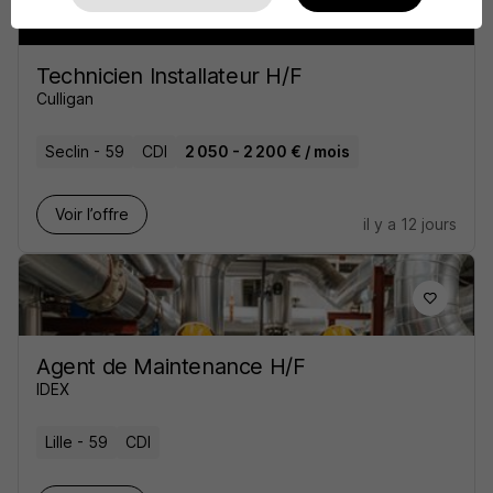
Technicien Installateur H/F
Culligan
Seclin - 59
CDI
2 050 - 2 200 € / mois
Voir l’offre
il y a 12 jours
Agent de Maintenance H/F
IDEX
Lille - 59
CDI