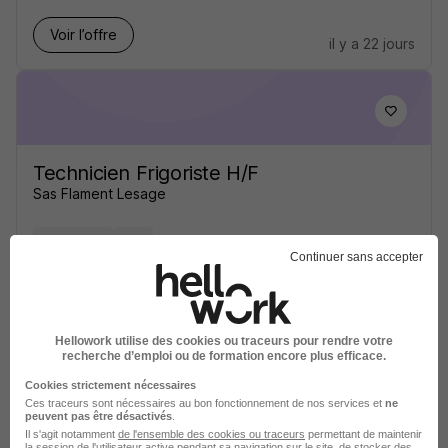
Voir l’offre
il y a 22 jours
Technicien Frigoriste H/F
Sas Flament Lesage
Arras - 62
CDI
Continuer sans accepter
Voir l’offre
il y a 21 jours
Hellowork utilise des cookies ou traceurs pour rendre votre
recherche d’emploi ou de formation encore plus efficace.
Cookies strictement nécessaires
Ces traceurs sont nécessaires au bon fonctionnement de nos services et
ne
peuvent pas être désactivés
.
Frigoriste H/F
Il s'agit notamment
de l'ensemble des cookies ou traceurs
permettant de maintenir
la session de l'utilisateur active pendant sa navigation sur le site, de stocker des