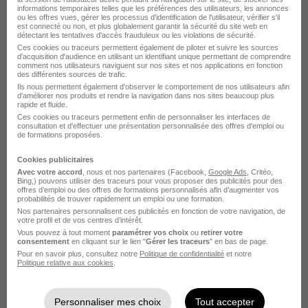
Talentua
informations temporaires telles que les préférences des utilisateurs, les annonces
ou les offres vues, gérer les processus d'identification de l'utilisateur, vérifier s'il
est connecté ou non, et plus globalement garantir la sécurité du site web en
détectant les tentatives d'accès frauduleux ou les violations de sécurité.
Aire-sur-la-Lys - 62
CDI
33 500 - 34 000 € / an
Ces cookies ou traceurs permettent également de piloter et suivre les sources
d'acquisition d'audience en utilisant un identifiant unique permettant de comprendre
comment nos utilisateurs naviguent sur nos sites et nos applications en fonction
des différentes sources de trafic.
Voir l’offre
il y a 10 jours
Ils nous permettent également d’observer le comportement de nos utilisateurs afin
d'améliorer nos produits et rendre la navigation dans nos sites beaucoup plus
rapide et fluide.
Ces cookies ou traceurs permettent enfin de personnaliser les interfaces de
consultation et d'effectuer une présentation personnalisée des offres d'emploi ou
de formations proposées.
Cookies publicitaires
Frigoriste Tertiaire H/F
Avec votre accord
, nous et nos partenaires (Facebook,
Google Ads
, Critéo,
Bing,) pouvons utiliser des traceurs pour vous proposer des publicités pour des
SPIE BATIGNOLLES
offres d’emploi ou des offres de formations personnalisés afin d’augmenter vos
probabilités de trouver rapidement un emploi ou une formation.
Nos partenaires personnalisent ces publicités en fonction de votre navigation, de
Marquette-lez-Lille - 59
CDD
votre profil et de vos centres d’intérêt.
Vous pouvez à tout moment
paramétrer vos choix
ou
retirer votre
consentement
en cliquant sur le lien "
Gérer les traceurs
" en bas de page.
Pour en savoir plus, consultez notre
Politique de confidentialité
et notre
Voir l’offre
Politique relative aux cookies
.
il y a 22 jours
Personnaliser mes choix
Tout accepter