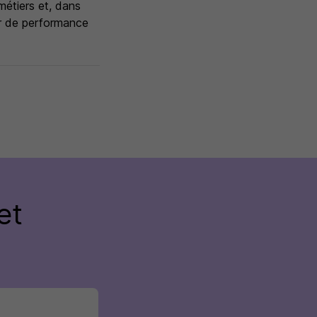
métiers et, dans
ier de performance
et