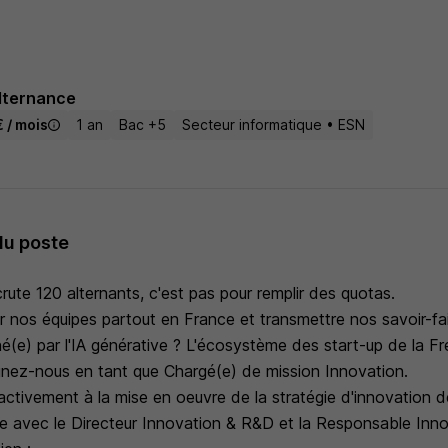
lternance
 / mois
1 an
Bac +5
Secteur informatique • ESN
du poste
ute 120 alternants, c'est pas pour remplir des quotas.
r nos équipes partout en France et transmettre nos savoir-fai
é(e) par l'IA générative ? L'écosystème des start-up de la 
oignez-nous en tant que Chargé(e) de mission Innovation.
activement à la mise en oeuvre de la stratégie d'innovation 
ite avec le Directeur Innovation & R&D et la Responsable Inno