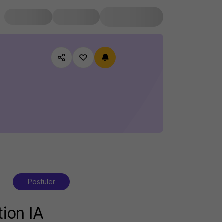
Postuler
ion IA