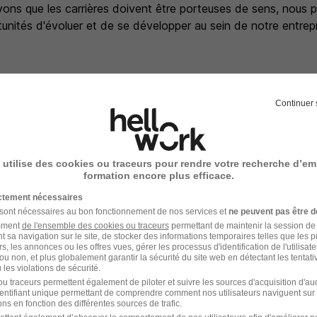
ons que les carrières doivent être porteuses de sens, nous
nités d'évoluer et de se développer au sein de notre entrepr
Continuer 
nce, SPIE ICS est une entreprise de services numériques franç
formation des organisations grâce à la diversité de ses exper
ructures et Cloud, Cybersécurité, Data & IA. SPIE ICS est en
 durable qui contribue à la décarbonation de l'économie.
 utilise des cookies ou traceurs pour rendre votre recherche d’em
formation encore plus efficace.
rateurs et 60 implantations en France, SPIE ICS offre une re
ictement nécessaires
é, qui lui permet de concevoir, déployer et exploiter des solu
 sont nécessaires au bon fonctionnement de nos services et
ne peuvent pas être d
amment
de l'ensemble des cookies ou traceurs
permettant de maintenir la session de l
t sa navigation sur le site, de stocker des informations temporaires telles que les 
rs, les annonces ou les offres vues, gérer les processus d'identification de l'utilisateur,
ou non, et plus globalement garantir la sécurité du site web en détectant les tentati
ransitions énergétique, numérique et industrielle, SPIE France, 
les violations de sécurité.
solutions concrètes pour accompagner la décarbonation des
u traceurs permettent également de piloter et suivre les sources d'acquisition d'a
identifiant unique permettant de comprendre comment nos utilisateurs naviguent sur 
rritoires. Pour mener à bien cette mission, SPIE France s'appuie
ns en fonction des différentes sources de trafic.
0 collaborateurs présents sur plus de 300 sites en France.