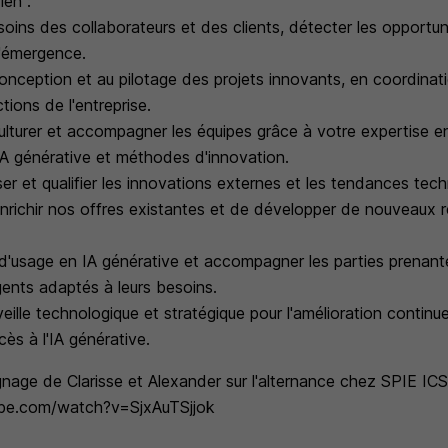
ien :
esoins des collaborateurs et des clients, détecter les opportu
l'émergence.
conception et au pilotage des projets innovants, en coordinat
ctions de l'entreprise.
culturer et accompagner les équipes grâce à votre expertise en
), IA générative et méthodes d'innovation.
er et qualifier les innovations externes et les tendances tec
enrichir nos offres existantes et de développer de nouveaux r
 d'usage en IA générative et accompagner les parties prenant
ents adaptés à leurs besoins.
veille technologique et stratégique pour l'amélioration continu
ès à l'IA générative.
nage de Clarisse et Alexander sur l'alternance chez SPIE ICS
be.com/watch?v=SjxAuTSjjok