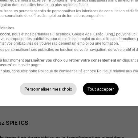
ettent également d’observer le comportement de nos utilisateurs afin d'améliorer no
igation dans nos sites beaucoup plus rapide et fluide.
u traceurs permettent enfin de personnaliser les interfaces de consultation et d'eff
personnalisée des offres d'emploi ou de formations proposées.
icitaires
accord
, nous et nos partenaires (Facebook,
Google Ads
, Critéo, Bing,) pouvons util
tement :
 vous proposer des publicités pour des offres d’emploi ou des offres de formations
ta candidature, nous te répondons dans un délai de 3 sema
ter vos probabilités de trouver rapidement un emploi ou une formation.
es personnalisent ces publicités en fonction de votre navigation, de votre profil et 
u, voici les étapes du processus de recrutement :
ur pour valider l'adéquation poste/profil
à tout moment
paramétrer vos choix
ou
retirer votre consentement
en cliquant s
ntiel ou en visio avec le recruteur
raceurs
" en bas de page.
r plus, consultez notre
Politique de confidentialité
et notre
Politique relative aux co
dation avec le manager
 politique de diversité et d'égalité professionnelle, l'entrepri
ière les candidatures de personnes en situation de handicap, 
Personnaliser mes choix
Tout accepter
r.
z SPIE ICS