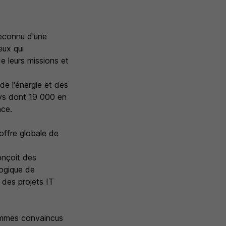
reconnu d'une
eux qui
e leurs missions et
e l'énergie et des
ays dont 19 000 en
nce.
offre globale de
onçoit des
logique de
 des projets IT
sommes convaincus