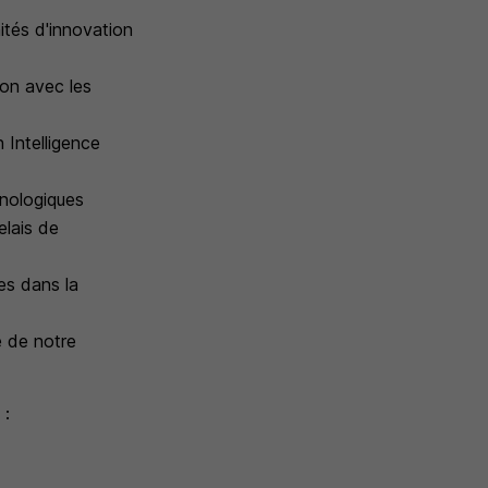
nités d'innovation
ion avec les
 Intelligence
hnologiques
elais de
es dans la
e de notre
 :