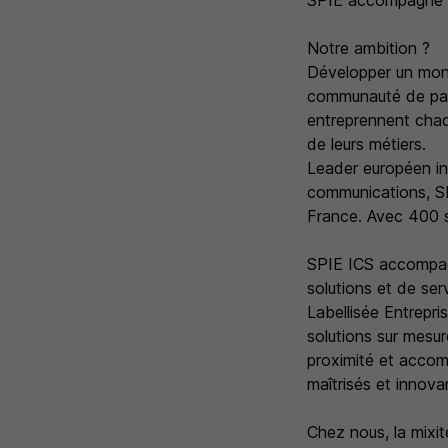
SPIE accompagne la
Notre ambition ?
Développer un mond
communauté de pass
entreprennent chaqu
de leurs métiers.
Leader européen in
communications, SP
France. Avec 400 sit
SPIE ICS accompagn
solutions et de ser
Labellisée Entrepr
solutions sur mesur
proximité et accom
maîtrisés et innova
Chez nous, la mixi