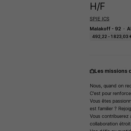
H/F
SPIE ICS
Malakoff - 92
A
492,22 - 1 823,03 €
Les missions 
Nous, quand on recr
C'est pour renforce
Vous êtes passionn
est familier ? Rej
Vous contribuerez 
collaboration étro