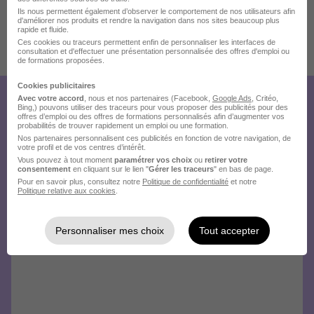
Ils nous permettent également d’observer le comportement de nos utilisateurs afin
d'améliorer nos produits et rendre la navigation dans nos sites beaucoup plus
rapide et fluide.
Ces cookies ou traceurs permettent enfin de personnaliser les interfaces de
Publiée le 16/07/2026 - Réf : 3968829/28380231 PDM/31T
consultation et d'effectuer une présentation personnalisée des offres d'emploi ou
de formations proposées.
7 de plus
Cookies publicitaires
Avec votre accord
, nous et nos partenaires (Facebook,
Google Ads
, Critéo,
Créez votre compte Hellowork et
Bing,) pouvons utiliser des traceurs pour vous proposer des publicités pour des
offres d’emploi ou des offres de formations personnalisés afin d’augmenter vos
envoyez votre candidature !
probabilités de trouver rapidement un emploi ou une formation.
Nos partenaires personnalisent ces publicités en fonction de votre navigation, de
votre profil et de vos centres d’intérêt.
Vous pouvez à tout moment
paramétrer vos choix
ou
retirer votre
consentement
en cliquant sur le lien "
Gérer les traceurs
" en bas de page.
Pour en savoir plus, consultez notre
Politique de confidentialité
et notre
Politique relative aux cookies
.
Personnaliser mes choix
Tout accepter