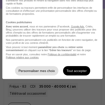
d'améliorer nos produits et rendre la navigation dans nos sites beaucoup plus
rapide et fluide.
Ces cookies ou traceurs permettent enfin de personnaliser les interfaces de
consultation et d'effectuer une présentation personnalisée des offres d'emploi ou
de formations proposées.
Ces offres pourraient aussi
Cookies publicitaires
Avec votre accord
, nous et nos partenaires (Facebook,
Google Ads
, Critéo,
vous intéresser
Bing,) pouvons utiliser des traceurs pour vous proposer des publicités pour des
offres d’emploi ou des offres de formations personnalisés afin d’augmenter vos
probabilités de trouver rapidement un emploi ou une formation.
Nos partenaires personnalisent ces publicités en fonction de votre navigation, de
votre profil et de vos centres d’intérêt.
Vous pouvez à tout moment
paramétrer vos choix
ou
retirer votre
consentement
en cliquant sur le lien "
Gérer les traceurs
" en bas de page.
Pour en savoir plus, consultez notre
Politique de confidentialité
et notre
Politique relative aux cookies
.
Collaborateur Comptable Confirme
H/F
Personnaliser mes choix
Tout accepter
Mayer Consulting
Fréjus - 83
CDI
35 000 - 40 000 € / an
Télétravail occasionnel