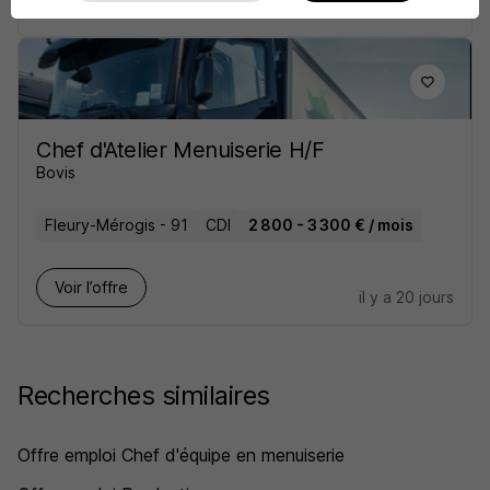
il y a 4 jours
Chef d'Atelier Menuiserie H/F
Bovis
Fleury-Mérogis - 91
CDI
2 800 - 3 300 € / mois
Voir l’offre
il y a 20 jours
Recherches similaires
Offre emploi Chef d'équipe en menuiserie