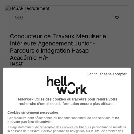
Conducteur de Travaux Menuiserie
Intérieure Agencement Junior -
Parcours d'Intégration Hasap
Académie H/F
HASAP
Continuer sans accepter
Paris - 75
CDI
34 000 - 37 000 € / an
Voir l’offre
il y a 2 jours
Hellowork utilise des cookies ou traceurs pour rendre votre
recherche d’emploi ou de formation encore plus efficace.
Cookies strictement nécessaires
Ces traceurs sont nécessaires au bon fonctionnement de nos services et
ne
peuvent pas être désactivés
.
Il s'agit notamment
de l'ensemble des cookies ou traceurs
permettant de maintenir
la session de l'utilisateur active pendant sa navigation sur le site, de stocker des