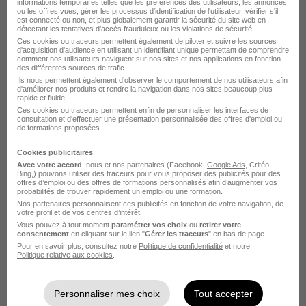
informations temporaires telles que les préférences des utilisateurs, les annonces
Technico-Commercial Menuiseries
ou les offres vues, gérer les processus d'identification de l'utilisateur, vérifier s'il
H/F
est connecté ou non, et plus globalement garantir la sécurité du site web en
détectant les tentatives d'accès frauduleux ou les violations de sécurité.
Art & Fenêtres
Ces cookies ou traceurs permettent également de piloter et suivre les sources
d'acquisition d'audience en utilisant un identifiant unique permettant de comprendre
comment nos utilisateurs naviguent sur nos sites et nos applications en fonction
des différentes sources de trafic.
Juvisy-sur-Orge - 91
CDI
3 000 - 6 000 € / mois
Ils nous permettent également d’observer le comportement de nos utilisateurs afin
d'améliorer nos produits et rendre la navigation dans nos sites beaucoup plus
rapide et fluide.
Voir l’offre
Ces cookies ou traceurs permettent enfin de personnaliser les interfaces de
il y a 28 jours
consultation et d'effectuer une présentation personnalisée des offres d'emploi ou
de formations proposées.
Cookies publicitaires
Avec votre accord
, nous et nos partenaires (Facebook,
Google Ads
, Critéo,
Bing,) pouvons utiliser des traceurs pour vous proposer des publicités pour des
offres d’emploi ou des offres de formations personnalisés afin d’augmenter vos
probabilités de trouver rapidement un emploi ou une formation.
Conducteur de Travaux Menuiserie
Nos partenaires personnalisent ces publicités en fonction de votre navigation, de
votre profil et de vos centres d’intérêt.
Junior H/F
Vous pouvez à tout moment
paramétrer vos choix
ou
retirer votre
DOMEA
consentement
en cliquant sur le lien "
Gérer les traceurs
" en bas de page.
Pour en savoir plus, consultez notre
Politique de confidentialité
et notre
Politique relative aux cookies
.
Paris 1er - 75
CDI
30 000 - 40 000 € / an
Personnaliser mes choix
Tout accepter
Voir l’offre