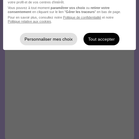
votre profil et de vos centres d’intérêt.
Vous pouvez à tout moment
paramétrer vos choix
ou
retirer votre
consentement
en cliquant sur le lien "
Gérer les traceurs
" en bas de page.
Pour en savoir plus, consultez notre
Politique de confidentialité
et notre
Politique relative aux cookies
.
Personnaliser mes choix
Tout accepter