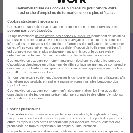
Hellowork utilise des cookies ou traceurs pour rendre votre
recherche d’emploi ou de formation encore plus efficace.
Cookies strictement nécessaires
Publiée le 15/07/2026 - Réf : 1019377
Ces traceurs sont nécessaires au bon fonctionnement de nos services et
ne
peuvent pas être désactivés
.
Il s'agit notamment
de l'ensemble des cookies ou traceurs
permettant de maintenir
la session de l'utilisateur active pendant sa navigation sur le site, de stocker des
informations temporaires telles que les préférences des utilisateurs, les annonces
Créez votre compte Hellowork et
ou les offres vues, gérer les processus d'identification de l'utilisateur, vérifier s'il
est connecté ou non, et plus globalement garantir la sécurité du site web en
envoyez votre candidature !
détectant les tentatives d'accès frauduleux ou les violations de sécurité.
Ces cookies ou traceurs permettent également de piloter et suivre les sources
d'acquisition d'audience en utilisant un identifiant unique permettant de comprendre
comment nos utilisateurs naviguent sur nos sites et nos applications en fonction
des différentes sources de trafic.
Ils nous permettent également d’observer le comportement de nos utilisateurs afin
d'améliorer nos produits et rendre la navigation dans nos sites beaucoup plus
rapide et fluide.
Ces cookies ou traceurs permettent enfin de personnaliser les interfaces de
consultation et d'effectuer une présentation personnalisée des offres d'emploi ou
de formations proposées.
Cookies publicitaires
Avec votre accord
, nous et nos partenaires (Facebook,
Google Ads
, Critéo,
Bing,) pouvons utiliser des traceurs pour vous proposer des publicités pour des
offres d’emploi ou des offres de formations personnalisés afin d’augmenter vos
probabilités de trouver rapidement un emploi ou une formation.
Nos partenaires personnalisent ces publicités en fonction de votre navigation, de