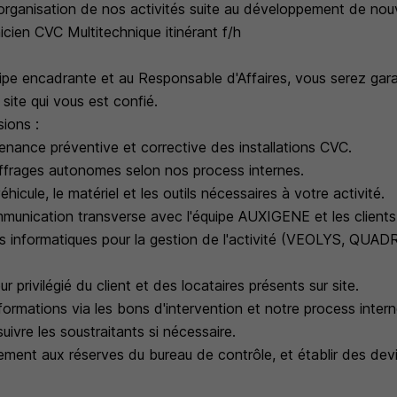
'organisation de nos activités suite au développement de nou
cien CVC Multitechnique itinérant f/h
uipe encadrante et au Responsable d'Affaires, vous serez gar
site qui vous est confié.
sions :
tenance préventive et corrective des installations CVC.
iffrages autonomes selon nos process internes.
éhicule, le matériel et les outils nécessaires à votre activité.
munication transverse avec l'équipe AUXIGENE et les clients
tils informatiques pour la gestion de l'activité (VEOLYS, QUA
eur privilégié du client et des locataires présents sur site.
formations via les bons d'intervention et notre process intern
ivre les soustraitants si nécessaire.
ment aux réserves du bureau de contrôle, et établir des devi