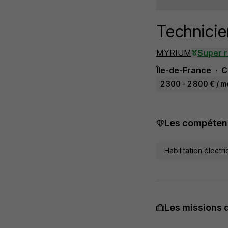
Technicie
MYRIUM
Super 
Île-de-France
C
2 300 - 2 800 € / m
Les compétenc
Habilitation électr
Les missions 