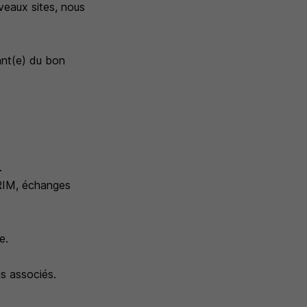
veaux sites, nous
ant(e) du bon
.
DRIM, échanges
e.
s associés.