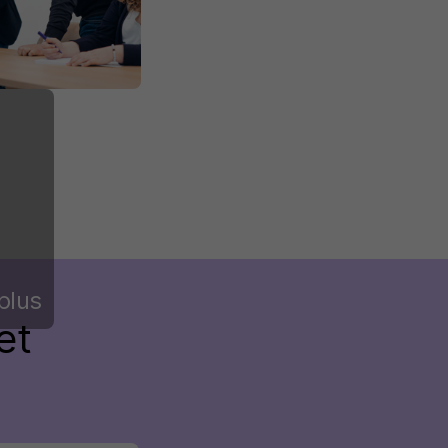
plus
et