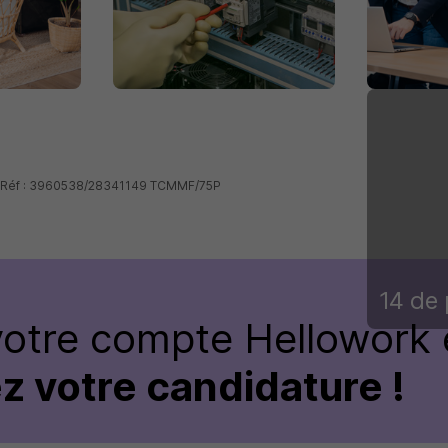
 - Réf : 3960538/28341149 TCMMF/75P
14 de 
votre compte Hellowork 
z votre candidature !