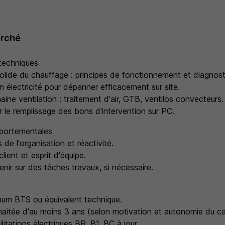
erché
techniques
lide du chauffage : principes de fonctionnement et diagnos
électricité pour dépanner efficacement sur site.
ine ventilation : traitement d'air, GTB, ventilos convecteurs.
r le remplissage des bons d'intervention sur PC.
ortementales
de l'organisation et réactivité.
lient et esprit d'équipe.
enir sur des tâches travaux, si nécessaire.
mum BTS ou équivalent technique.
aitée d'au moins 3 ans (selon motivation et autonomie du ca
litations électriques BR, B1, BC à jour.