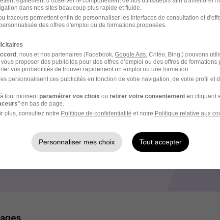
ettent également d’observer le comportement de nos utilisateurs afin d'améliorer no
vice
igation dans nos sites beaucoup plus rapide et fluide.
u traceurs permettent enfin de personnaliser les interfaces de consultation et d'eff
carrière vers des fonctions de responsable de site / encadrant
personnalisée des offres d'emploi ou de formations proposées.
icitaires
accord
, nous et nos partenaires (Facebook,
Google Ads
, Critéo, Bing,) pouvons util
 vous proposer des publicités pour des offres d’emploi ou des offres de formations
e recrutement
ter vos probabilités de trouver rapidement un emploi ou une formation.
es personnalisent ces publicités en fonction de votre navigation, de votre profil et 
rutement peuvent varier selon l'offre à laquelle vous postulez.
à tout moment
paramétrer vos choix
ou
retirer votre consentement
en cliquant s
raceurs
" en bas de page.
ation téléphonique selon le fonctionnement de l'entreprise
r plus, consultez notre
Politique de confidentialité
et notre
Politique relative aux co
 selon le fonctionnement de l'entreprise
Personnaliser mes choix
Tout accepter
anager
mages