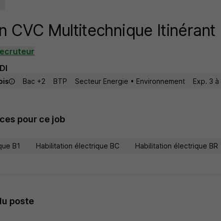
n CVC Multitechnique Itinérant
recruteur
DI
ois
Bac +2
BTP
Secteur Energie • Environnement
Exp. 3 à
es pour ce job
ique B1
Habilitation électrique BC
Habilitation électrique BR
du poste