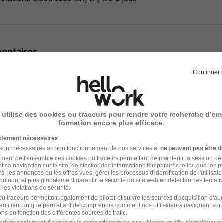
entaires
Continuer 
ous êtes la bonne personne pour ce poste ?
tulez vite à cette annonce !
 utilise des cookies ou traceurs pour rendre votre recherche d’em
s :
formation encore plus efficace.
 temps plein 35h00
ictement nécessaires
ressement calculée sur les résultats de l'entreprise qui peut ê
 sont nécessaires au bon fonctionnement de nos services et
ne peuvent pas être d
 du groupe MYRIUM
amment
de l'ensemble des cookies ou traceurs
permettant de maintenir la session de l
t sa navigation sur le site, de stocker des informations temporaires telles que les 
rs, les annonces ou les offres vues, gérer les processus d'identification de l'utilisateur,
ou non, et plus globalement garantir la sécurité du site web en détectant les tentati
 en charge à 50%)
les violations de sécurité.
u traceurs permettent également de piloter et suivre les sources d'acquisition d'a
identifiant unique permettant de comprendre comment nos utilisateurs naviguent sur 
lle humaine avec des femmes et hommes performants, respect
ns en fonction des différentes sources de trafic.
ressés aux critères de performance de l'entreprise