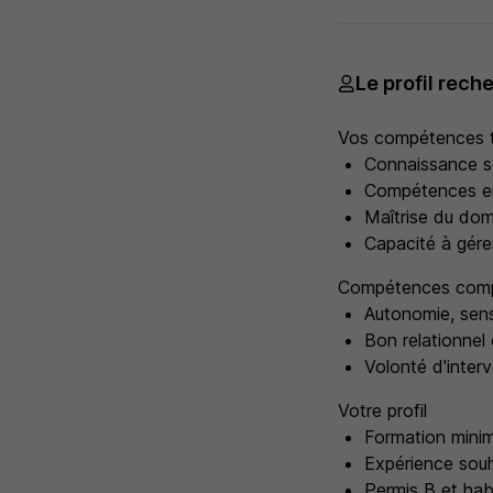
Le profil rech
Vos compétences 
Connaissance so
Compétences en 
Maîtrise du doma
Capacité à gére
Compétences comp
Autonomie, sens 
Bon relationnel c
Volonté d'interv
Votre profil
Formation mini
Expérience souh
Permis B et habi