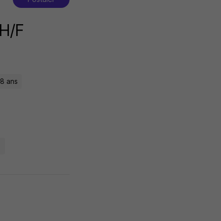
 H/F
 8 ans