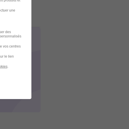
s produits et
ectuer une
iser des
 personnalisés
de vos centres
ur le lien
okies
.