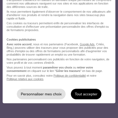
d'acquisition d'audience en utilisant un identifiant unique permettant de comprendre
comment nos utilisateurs naviguent sur nos sites et nos applications en fonction
des différentes sources de trafic.
Ils nous permettent également d’observer le comportement de nos utilisateurs afin
d'améliorer nos produits et rendre la navigation dans nos sites beaucoup plus
rapide et fluide.
Ces cookies ou traceurs permettent enfin de personnaliser les interfaces de
consultation et d'effectuer une présentation personnalisée des offres d'emploi ou
de formations proposées.
Cookies publicitaires
Avec votre accord
, nous et nos partenaires (Facebook,
Google Ads
, Critéo,
Bing,) pouvons utiliser des traceurs pour vous proposer des publicités pour des
offres d’emploi ou des offres de formations personnalisés afin d’augmenter vos
probabilités de trouver rapidement un emploi ou une formation.
Nos partenaires personnalisent ces publicités en fonction de votre navigation, de
votre profil et de vos centres d’intérêt.
Vous pouvez à tout moment
paramétrer vos choix
ou
retirer votre
consentement
en cliquant sur le lien "
Gérer les traceurs
" en bas de page.
Pour en savoir plus, consultez notre
Politique de confidentialité
et notre
Politique relative aux cookies
.
Personnaliser mes choix
Tout accepter