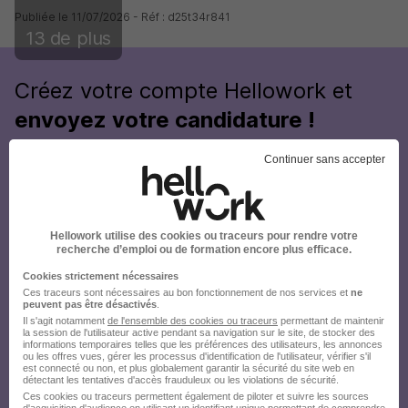
Publiée le 11/07/2026 - Réf : d25t34r841
13 de plus
Créez votre compte Hellowork et
envoyez votre candidature !
Continuer sans accepter
Hellowork utilise des cookies ou traceurs pour rendre votre
recherche d’emploi ou de formation encore plus efficace.
Cookies strictement nécessaires
Ces traceurs sont nécessaires au bon fonctionnement de nos services et
ne
peuvent pas être désactivés
.
Il s'agit notamment
de l'ensemble des cookies ou traceurs
permettant de maintenir
la session de l'utilisateur active pendant sa navigation sur le site, de stocker des
informations temporaires telles que les préférences des utilisateurs, les annonces
ou les offres vues, gérer les processus d'identification de l'utilisateur, vérifier s'il
est connecté ou non, et plus globalement garantir la sécurité du site web en
détectant les tentatives d'accès frauduleux ou les violations de sécurité.
Ces cookies ou traceurs permettent également de piloter et suivre les sources