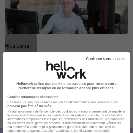
La carte
17 Rue Soyer
Continuer sans accepter
6 de plus
92200 Neuilly-sur-Seine
Hellowork utilise des cookies ou traceurs pour rendre votre
Localiser le poste
recherche d’emploi ou de formation encore plus efficace.
Cookies strictement nécessaires
Ces traceurs sont nécessaires au bon fonctionnement de nos services et
ne
peuvent pas être désactivés
.
Il s'agit notamment
de l'ensemble des cookies ou traceurs
permettant de maintenir
la session de l'utilisateur active pendant sa navigation sur le site, de stocker des
Publiée le 11/07/2026 - Réf : RGMQDAYIGZOBVL801
informations temporaires telles que les préférences des utilisateurs, les annonces
ou les offres vues, gérer les processus d'identification de l'utilisateur, vérifier s'il
est connecté ou non, et plus globalement garantir la sécurité du site web en
détectant les tentatives d'accès frauduleux ou les violations de sécurité.