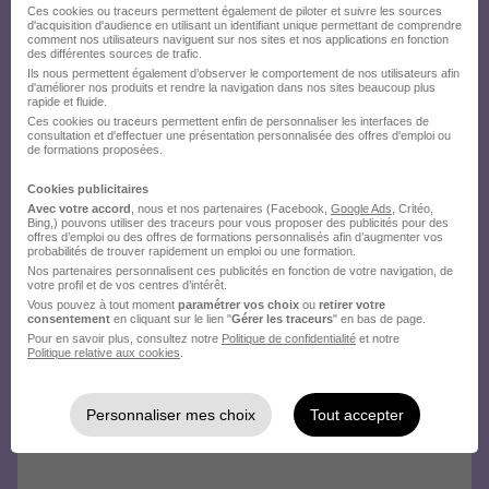
Ces cookies ou traceurs permettent également de piloter et suivre les sources
Créez votre compte
d'acquisition d'audience en utilisant un identifiant unique permettant de comprendre
comment nos utilisateurs naviguent sur nos sites et nos applications en fonction
des différentes sources de trafic.
Hellowork et postulez
Ils nous permettent également d’observer le comportement de nos utilisateurs afin
d'améliorer nos produits et rendre la navigation dans nos sites beaucoup plus
sur le site du recruteur !
rapide et fluide.
Ces cookies ou traceurs permettent enfin de personnaliser les interfaces de
consultation et d'effectuer une présentation personnalisée des offres d'emploi ou
de formations proposées.
Cookies publicitaires
Avec votre accord
, nous et nos partenaires (Facebook,
Google Ads
, Critéo,
Bing,) pouvons utiliser des traceurs pour vous proposer des publicités pour des
offres d’emploi ou des offres de formations personnalisés afin d’augmenter vos
probabilités de trouver rapidement un emploi ou une formation.
Nos partenaires personnalisent ces publicités en fonction de votre navigation, de
votre profil et de vos centres d’intérêt.
Vous pouvez à tout moment
paramétrer vos choix
ou
retirer votre
consentement
en cliquant sur le lien "
Gérer les traceurs
" en bas de page.
Pour en savoir plus, consultez notre
Politique de confidentialité
et notre
Politique relative aux cookies
.
Personnaliser mes choix
Tout accepter