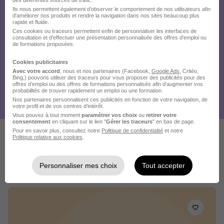
des différentes sources de trafic.
Ils nous permettent également d’observer le comportement de nos utilisateurs afin
d'améliorer nos produits et rendre la navigation dans nos sites beaucoup plus
rapide et fluide.
Ces cookies ou traceurs permettent enfin de personnaliser les interfaces de
consultation et d'effectuer une présentation personnalisée des offres d'emploi ou
de formations proposées.
Cookies publicitaires
Avec votre accord
, nous et nos partenaires (Facebook,
Google Ads
, Critéo,
Bing,) pouvons utiliser des traceurs pour vous proposer des publicités pour des
offres d’emploi ou des offres de formations personnalisés afin d’augmenter vos
probabilités de trouver rapidement un emploi ou une formation.
Nos partenaires personnalisent ces publicités en fonction de votre navigation, de
votre profil et de vos centres d’intérêt.
Vous pouvez à tout moment
paramétrer vos choix
ou
retirer votre
consentement
en cliquant sur le lien "
Gérer les traceurs
" en bas de page.
Pour en savoir plus, consultez notre
Politique de confidentialité
et notre
Politique relative aux cookies
.
Ces offres pourraient aussi
vous intéresser
Personnaliser mes choix
Tout accepter