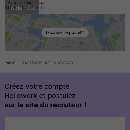
1 Avenue Emile Thuau
16 de plus
91190 Gif-sur-Yvette
Localiser le poste
Publiée le 11/07/2026 - Réf : MGPYZ343
Créez votre compte
Hellowork et postulez
sur le site du recruteur !