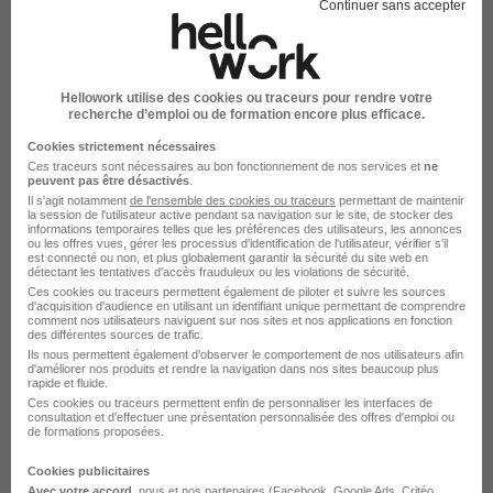
Continuer sans accepter
Massy - 91
Alternance
12 000 - 15 000 € / an
Voir l’offre
Hellowork utilise des cookies ou traceurs pour rendre votre
il y a 1 jour
recherche d’emploi ou de formation encore plus efficace.
Cookies strictement nécessaires
Ces traceurs sont nécessaires au bon fonctionnement de nos services et
ne
peuvent pas être désactivés
.
Il s'agit notamment
de l'ensemble des cookies ou traceurs
permettant de maintenir
la session de l'utilisateur active pendant sa navigation sur le site, de stocker des
informations temporaires telles que les préférences des utilisateurs, les annonces
Comptable Mandant - Alternance H/F
ou les offres vues, gérer les processus d'identification de l'utilisateur, vérifier s'il
est connecté ou non, et plus globalement garantir la sécurité du site web en
Oralia
détectant les tentatives d'accès frauduleux ou les violations de sécurité.
Ces cookies ou traceurs permettent également de piloter et suivre les sources
d'acquisition d'audience en utilisant un identifiant unique permettant de comprendre
Paris 8e - 75
Alternance
12 000 - 15 000 € / an
comment nos utilisateurs naviguent sur nos sites et nos applications en fonction
des différentes sources de trafic.
Ils nous permettent également d’observer le comportement de nos utilisateurs afin
d'améliorer nos produits et rendre la navigation dans nos sites beaucoup plus
Voir l’offre
rapide et fluide.
il y a 1 jour
Ces cookies ou traceurs permettent enfin de personnaliser les interfaces de
consultation et d'effectuer une présentation personnalisée des offres d'emploi ou
de formations proposées.
Cookies publicitaires
Avec votre accord
, nous et nos partenaires (Facebook,
Google Ads
, Critéo,