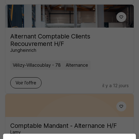
Alternant Comptable Clients
Recouvrement H/F
Jungheinrich
Vélizy-Villacoublay - 78
Alternance
Voir l’offre
il y a 12 jours
Comptable Mandant - Alternance H/F
Lamy