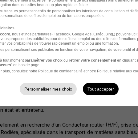
ettent également d’observer le comportement de nos utilisateurs afin d'améliorer no
igation dans nos sites beaucoup plus rapide et fluide.
u traceurs permettent enfin de personnaliser les interfaces de consultation et d'eff
ffrons pour une expérience passionnante :
personnalisée des offres d'emploi ou de formations proposées.
t dédié dès votre arrivée avec l'affectation d'un binôme s
icitaires
accord
, nous et nos partenaires (Facebook,
Google Ads
, Critéo, Bing,) pouvons util
 vous proposer des publicités pour des offres d’emploi ou des offres de formations
ter vos probabilités de trouver rapidement un emploi ou une formation.
es personnalisent ces publicités en fonction de votre navigation, de votre profil et 
daptées tout au long de votre carrière,
à tout moment
paramétrer vos choix
ou
retirer votre consentement
en cliquant s
 épanouissant avec la possibilité, pour un conducteur ou une
raceurs
" en bas de page.
r plus, consultez notre
Politique de confidentialité
et notre
Politique relative aux co
les régions avec une sensation de liberté,
es, engagées dans un objectif de satisfaction client, dans une 
Personnaliser mes choix
Tout accepter
n état et entretenu.
lement en recherche d'un Conducteur routier (H/F), prise de
le Rodière, spécialisée dans le transport de matières sensibles.