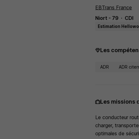
EBTrans France
Niort - 79
CDI
Estimation Hellowo
Les compétenc
ADR
ADR citer
Les missions 
Le conducteur rout
charger, transporte
optimales de sécuri