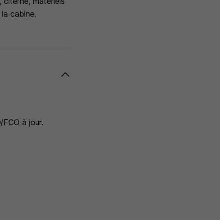
 citerne, matériels
 la cabine.
O/FCO à jour.