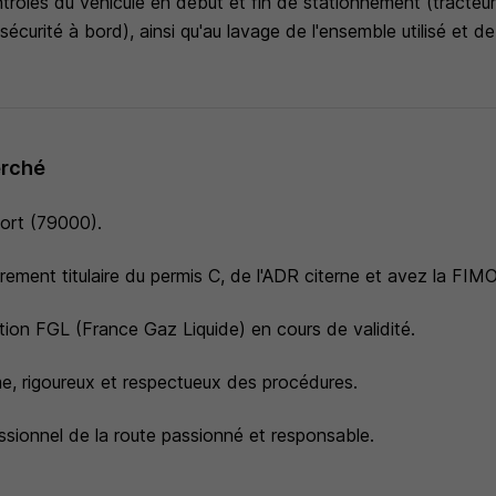
rôles du véhicule en début et fin de stationnement (tracteur,
écurité à bord), ainsi qu'au lavage de l'ensemble utilisé et de
erché
iort (79000).
rement titulaire du permis C, de l'ADR citerne et avez la FIM
ation FGL (France Gaz Liquide) en cours de validité.
, rigoureux et respectueux des procédures.
ssionnel de la route passionné et responsable.