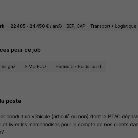
rk → 22 405 - 24 450 € / an
BEP, CAP
Transport • Logistique
es pour ce job
nes gaz
FIMO FCO
Permis C - Poids lourd
du poste
ier conduit un véhicule (articulé ou non) dont le PTAC dépass
r et livrer les marchandises pour le compte de nos clients da
té.