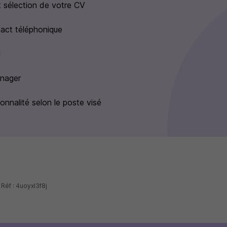
 sélection de votre CV
act téléphonique
H
anager
onnalité selon le poste visé
Réf : 4uoyxl3f8j