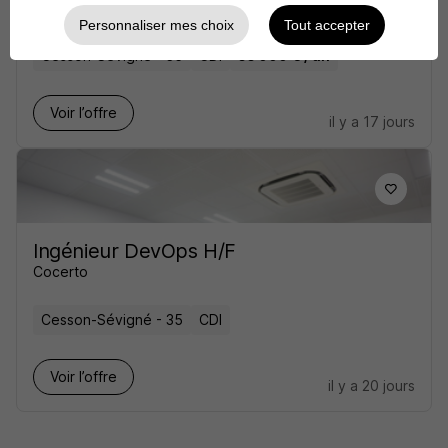
Conserto
Personnaliser mes choix
Tout accepter
Cesson-Sévigné - 35
CDI
55 000 € / an
Voir l’offre
il y a 17 jours
Ingénieur DevOps H/F
Cocerto
Cesson-Sévigné - 35
CDI
Voir l’offre
il y a 20 jours