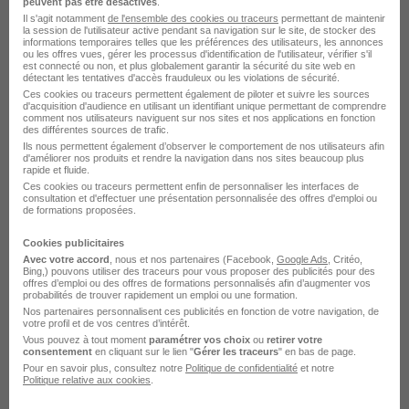
peuvent pas être désactivés
.
Voir l’offre
il y a 17 jours
Il s'agit notamment
de l'ensemble des cookies ou traceurs
permettant de maintenir
la session de l'utilisateur active pendant sa navigation sur le site, de stocker des
informations temporaires telles que les préférences des utilisateurs, les annonces
ou les offres vues, gérer les processus d'identification de l'utilisateur, vérifier s'il
est connecté ou non, et plus globalement garantir la sécurité du site web en
détectant les tentatives d'accès frauduleux ou les violations de sécurité.
Ces cookies ou traceurs permettent également de piloter et suivre les sources
d'acquisition d'audience en utilisant un identifiant unique permettant de comprendre
comment nos utilisateurs naviguent sur nos sites et nos applications en fonction
Ingénieur DevOps Kubernetes -
des différentes sources de trafic.
Ils nous permettent également d’observer le comportement de nos utilisateurs afin
Ansible H/F
d'améliorer nos produits et rendre la navigation dans nos sites beaucoup plus
rapide et fluide.
VeoNum
Ces cookies ou traceurs permettent enfin de personnaliser les interfaces de
consultation et d'effectuer une présentation personnalisée des offres d'emploi ou
de formations proposées.
Rennes - 35
CDI
42 000 - 55 000 € / an
Cookies publicitaires
Avec votre accord
, nous et nos partenaires (Facebook,
Google Ads
, Critéo,
Voir l’offre
Bing,) pouvons utiliser des traceurs pour vous proposer des publicités pour des
il y a 4 jours
offres d’emploi ou des offres de formations personnalisés afin d’augmenter vos
probabilités de trouver rapidement un emploi ou une formation.
Nos partenaires personnalisent ces publicités en fonction de votre navigation, de
votre profil et de vos centres d’intérêt.
Vous pouvez à tout moment
paramétrer vos choix
ou
retirer votre
consentement
en cliquant sur le lien "
Gérer les traceurs
" en bas de page.
Pour en savoir plus, consultez notre
Politique de confidentialité
et notre
Politique relative aux cookies
.
Ingénieur DevOps H/F