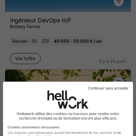
Ingénieur DevOps H/F
Brittany Ferries
Rennes - 35
CDI
40 000 - 50 000 € / an
Voir l’offre
il y a 25 jours
Continuer sans accepter
Ingénieur DevOps H/F
Coexya
Hellowork utilise des cookies ou traceurs pour rendre votre
recherche d’emploi ou de formation encore plus efficace.
Rennes - 35
CDI
36 000 - 45 000 € / an
Cookies strictement nécessaires
Ces traceurs sont nécessaires au bon fonctionnement de nos services et
ne