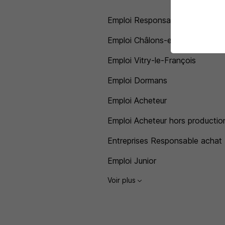
Emploi Responsable achat
Emploi Châlons-en-Champagne
Emploi Vitry-le-François
Emploi Dormans
Emploi Acheteur
Emploi Acheteur hors productio
Entreprises Responsable achat
Emploi Junior
Voir plus