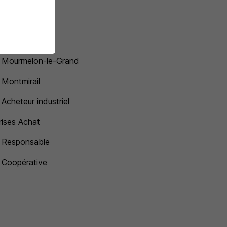
 Reims
i Sézanne
 Mourmelon-le-Grand
 Montmirail
 Acheteur industriel
rises Achat
 Responsable
 Coopérative