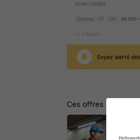
DEVIN CONSEIL
Épernay - 51
CDI
45 000 -
il y a 3 jours
Soyez alerté dès 
Ces offres similaires
Hellowork