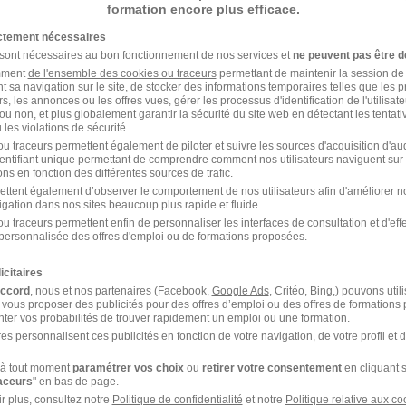
formation encore plus efficace.
Bezannes - 51
CDI
33 000 - 38 000 € / an
ictement nécessaires
 sont nécessaires au bon fonctionnement de nos services et
ne peuvent pas être d
amment
de l'ensemble des cookies ou traceurs
permettant de maintenir la session de l
il y a 2 jours
t sa navigation sur le site, de stocker des informations temporaires telles que les 
rs, les annonces ou les offres vues, gérer les processus d'identification de l'utilisateur,
ou non, et plus globalement garantir la sécurité du site web en détectant les tentati
les violations de sécurité.
Chef de Projet Achats - Temps Plein
u traceurs permettent également de piloter et suivre les sources d'acquisition d'a
identifiant unique permettant de comprendre comment nos utilisateurs naviguent sur 
L'Industrie recrute
ns en fonction des différentes sources de trafic.
ettent également d’observer le comportement de nos utilisateurs afin d'améliorer no
igation dans nos sites beaucoup plus rapide et fluide.
Sézanne - 51
CDI
u traceurs permettent enfin de personnaliser les interfaces de consultation et d'eff
personnalisée des offres d'emploi ou de formations proposées.
il y a 18 jours
icitaires
accord
, nous et nos partenaires (Facebook,
Google Ads
, Critéo, Bing,) pouvons util
 vous proposer des publicités pour des offres d’emploi ou des offres de formations
ter vos probabilités de trouver rapidement un emploi ou une formation.
es personnalisent ces publicités en fonction de votre navigation, de votre profil et 
à tout moment
paramétrer vos choix
ou
retirer votre consentement
en cliquant s
raceurs
" en bas de page.
r plus, consultez notre
Politique de confidentialité
et notre
Politique relative aux co