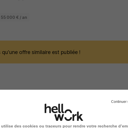
 55 000 € / an
qu'une offre similaire est publiée !
 pourraient vous intéresser
Continuer 
Coordinateur Achats & Magasins H/F
Cristal Union
 utilise des cookies ou traceurs pour rendre votre recherche d’em