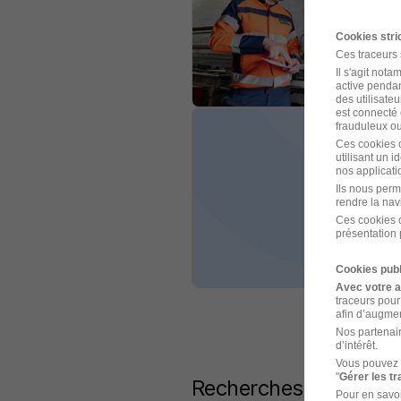
Cookies str
Ces traceurs
Il s'agit not
active pendan
des utilisateu
est connecté 
frauduleux ou 
Ces cookies o
utilisant un 
nos applicatio
Ils nous perm
rendre la nav
Ces cookies o
présentation 
Cookies publ
Avec votre 
traceurs pour
afin d’augmen
Nos partenair
d’intérêt.
Vous pouvez 
"
Gérer les t
Recherches similaires
Pour en savoi