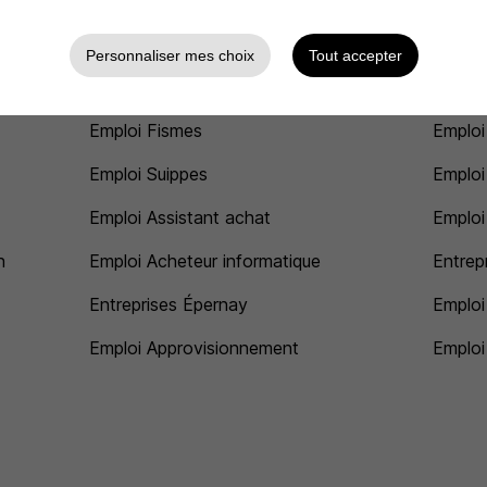
Emploi Achat
Emploi
Personnaliser mes choix
Tout accepter
Emploi Sainte-Menehould
Emplo
Emploi Fismes
Emploi
Emploi Suippes
Emploi
Emploi Assistant achat
Emploi
n
Emploi Acheteur informatique
Entrep
Entreprises Épernay
Emploi
Emploi Approvisionnement
Emploi