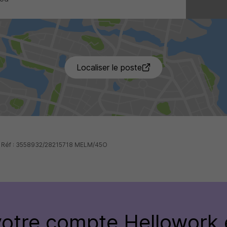
4 de p
Localiser le poste
 - Réf : 3558932/28215718 MELM/45O
votre compte Hellowork 