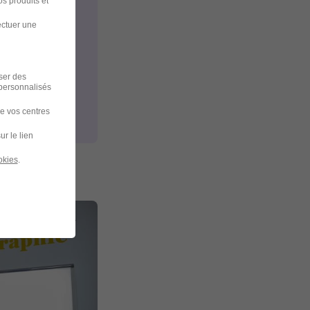
s produits et
ectuer une
iser des
 personnalisés
de vos centres
ur le lien
okies
.