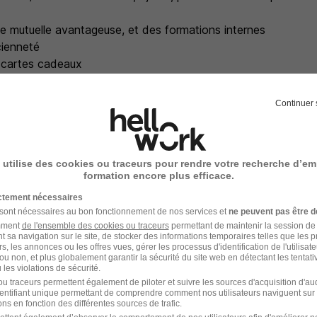
e mutuelle avantageuse, et des formations internes
cienneté
 cartes cadeaux
iviale, dynamique et bienveillante, où chacun trouve sa plac
e développer vos compétences et d'évoluer dans un secteur
Continuer 
 utilise des cookies ou traceurs pour rendre votre recherche d’em
formation encore plus efficace.
e recrutement
ictement nécessaires
 sont nécessaires au bon fonctionnement de nos services et
ne peuvent pas être d
rutement peuvent varier selon l'offre à laquelle vous postulez.
amment
de l'ensemble des cookies ou traceurs
permettant de maintenir la session de l
t sa navigation sur le site, de stocker des informations temporaires telles que les 
ec la chargée de recrutement
rs, les annonces ou les offres vues, gérer les processus d'identification de l'utilisateur,
ou non, et plus globalement garantir la sécurité du site web en détectant les tentati
les violations de sécurité.
ec l'opérationnel responsable du site
u traceurs permettent également de piloter et suivre les sources d'acquisition d'a
identifiant unique permettant de comprendre comment nos utilisateurs naviguent sur 
ns en fonction des différentes sources de trafic.
te et présentation aux équipes