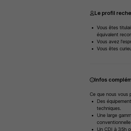
Le profil rech
Vous êtes titul
équivalent reco
Vous avez l'espr
Vous êtes curie
Infos complém
Ce que nous vous 
Des équipements
techniques.
Une large gamm
conventionnelle,
Un CDI à 35h ou 