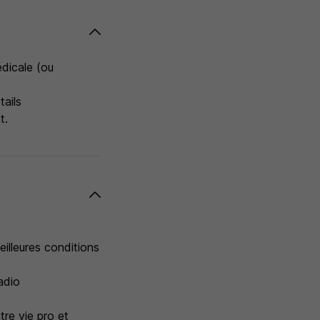
édicale (ou
tails
t.
illeures conditions
adio
tre vie pro et