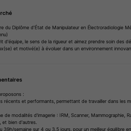
erché
aire du Diplôme d'État de Manipulateur en Électroradiologie M
nnu)
it d'équipe, le sens de la rigueur et aimez prendre soin des dé
ux(se) et motivé(e) à évoluer dans un environnement innovan
entaires
proposons :
 récents et performants, permettant de travailler dans les me
e de modalités d'imagerie : IRM, Scanner, Mammographie, R
 et bien d'autres.
39h/semaine sur 4 ou 3,5 jours, pour un meilleur équilibre en