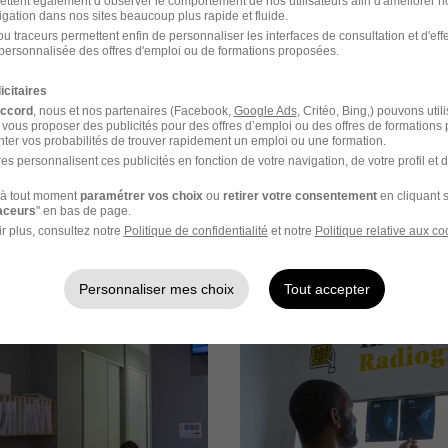
ettent également d’observer le comportement de nos utilisateurs afin d'améliorer no
igation dans nos sites beaucoup plus rapide et fluide.
u traceurs permettent enfin de personnaliser les interfaces de consultation et d'eff
et mise en place du tutorat d'accueil
personnalisée des offres d'emploi ou de formations proposées.
uation sur l'arrivée au bout d'une à deux semaine
icitaires
accord
, nous et nos partenaires (Facebook,
Google Ads
, Critéo, Bing,) pouvons util
 vous proposer des publicités pour des offres d’emploi ou des offres de formations
e à 6 semaine avec la chargé de recrutement et le tuteur
ter vos probabilités de trouver rapidement un emploi ou une formation.
es personnalisent ces publicités en fonction de votre navigation, de votre profil et 
à tout moment
paramétrer vos choix
ou
retirer votre consentement
en cliquant s
raceurs
" en bas de page.
r plus, consultez notre
Politique de confidentialité
et notre
Politique relative aux co
ance Imagerie en images
Personnaliser mes choix
Tout accepter