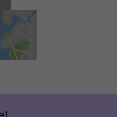
lus
et