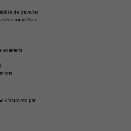
ilité de travailler
anière complète et
urs examens
s
xamens
e d'astreinte par