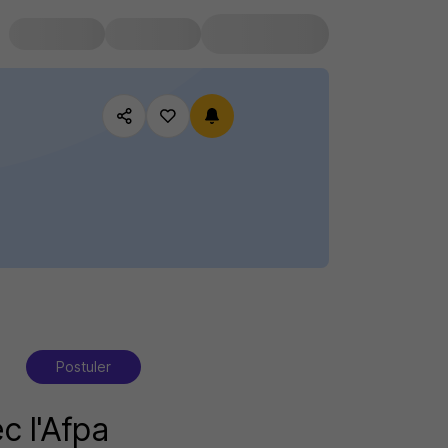
Postuler
c l'Afpa