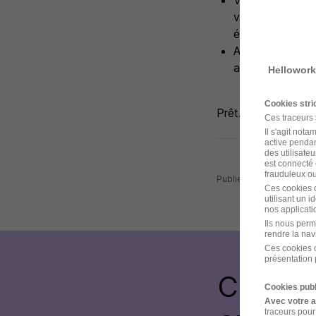
Vous bénéficiere
valeurs humaines
évolution profes
Avec plus de 11
acteur de proxim
Hellowork
Cookies str
Prêt.e.s à faire par
Ces traceurs
Il s'agit not
active pendan
des utilisateu
est connecté 
frauduleux ou 
Publiée le 03/08/2026 
Ces cookies o
utilisant un 
nos applicatio
Ils nous perm
rendre la nav
Ces cookies o
présentation 
Créez 
Cookies publ
Avec votre 
traceurs pour