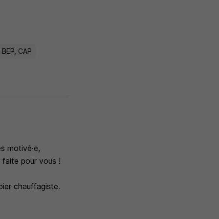
BEP, CAP
s motivé·e,
 faite pour vous !
ier chauffagiste.