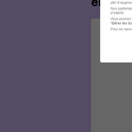
envoye
afin d’augmen
Nos partenair
d’intérêt.
Vous pouvez 
"
Gérer les t
Pour en savoi