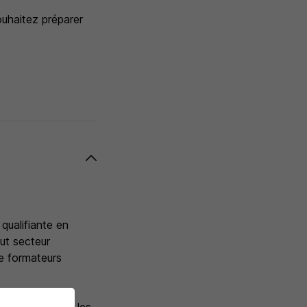
ouhaitez préparer
 qualifiante en
ut secteur
e formateurs