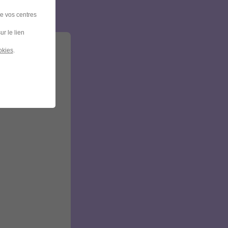
de vos centres
ur le lien
okies
.