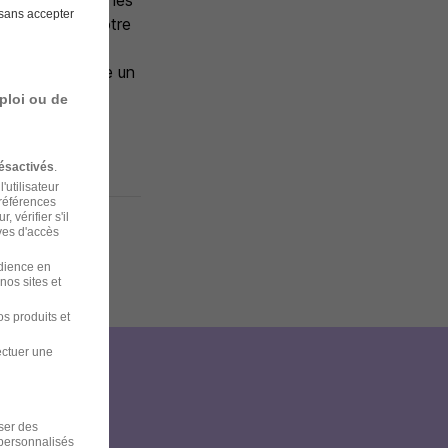
d'attention sur les
sans accepter
rentissage et votre
a s'impose comme un
s.
ploi ou de
ésactivés
.
'utilisateur
préférences
 vérifier s'il
ves d'accès
udience en
nos sites et
s produits et
ectuer une
et
iser des
 personnalisés