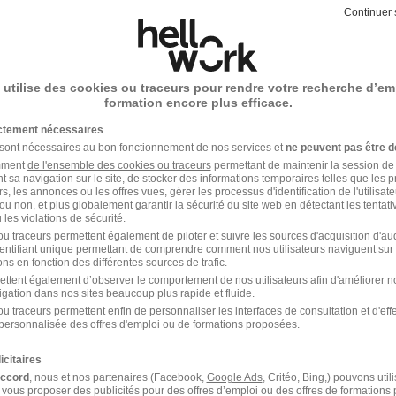
z d'un cadre de travail bienveillant : nous portons beaucoup 
Continuer 
 et l'insertion sociale. Cette dimension favorisera votre app
sionnelle.
5 centres répartis sur toute la métropole et les D.O.M, l'Afp
ité, au plus près des besoins des territoires et des entreprise
 utilise des cookies ou traceurs pour rendre votre recherche d’em
formation encore plus efficace.
ictement nécessaires
tie de l'aventure ?
 sont nécessaires au bon fonctionnement de nos services et
ne peuvent pas être d
amment
de l'ensemble des cookies ou traceurs
permettant de maintenir la session de l
t sa navigation sur le site, de stocker des informations temporaires telles que les 
rs, les annonces ou les offres vues, gérer les processus d'identification de l'utilisateur,
ou non, et plus globalement garantir la sécurité du site web en détectant les tentati
les violations de sécurité.
- Réf : 3795126/28206258 PEAAL/83L
u traceurs permettent également de piloter et suivre les sources d'acquisition d'a
identifiant unique permettant de comprendre comment nos utilisateurs naviguent sur 
ns en fonction des différentes sources de trafic.
ettent également d’observer le comportement de nos utilisateurs afin d'améliorer no
igation dans nos sites beaucoup plus rapide et fluide.
u traceurs permettent enfin de personnaliser les interfaces de consultation et d'eff
personnalisée des offres d'emploi ou de formations proposées.
votre compte Hellowork 
icitaires
accord
, nous et nos partenaires (Facebook,
Google Ads
, Critéo, Bing,) pouvons util
 vous proposer des publicités pour des offres d’emploi ou des offres de formations