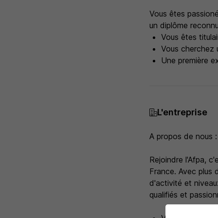
Vous êtes passioné.
un diplôme reconnu
Vous êtes titula
Vous cherchez u
Une première ex
L'entreprise
A propos de nous :
Rejoindre l'Afpa, c
France. Avec plus d
d'activité et nive
qualifiés et passio