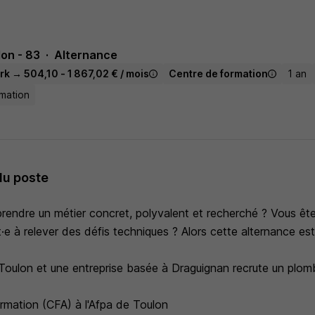
on - 83
Alternance
rk → 504,10 - 1 867,02 € / mois
Centre de formation
1 an
mation
du poste
rendre un métier concret, polyvalent et recherché ? Vous ête
t·e à relever des défis techniques ? Alors cette alternance est
Toulon et une entreprise basée à Draguignan recrute un plomb
rmation (CFA) à l'Afpa de Toulon