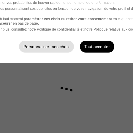
z votre candidature !
ter vos probabilités de trouver rapidement un emploi ou une formation.
es personnalisent ces publicités en fonction de votre navigation, de votre profil et 
à tout moment
paramétrer vos choix
ou
retirer votre consentement
en cliquant s
raceurs
" en bas de page.
r plus, consultez notre
Politique de confidentialité
et notre
Politique relative aux co
Personnaliser mes choix
Tout accepter