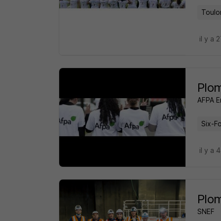
Toulo
il y a 
Plom
AFPA E
Six-F
il y a 
Plom
SNEF