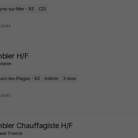
yne-sur-Mer - 83
CDI
7 jours
bier H/F
nterim
ours-les-Plages - 83
Intérim
3 mois
6 jours
bier Chauffagiste H/F
wer France