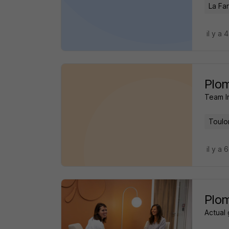
La Fa
il y a 
Plom
Team I
Toulo
il y a 
Plom
Actual