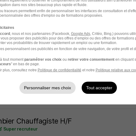
ettent également d’observer le comportement de nos utilisateurs afin d'améliorer no
igation dans nos sites beaucoup plus rapide et fluide.
n - 83
Intérim
13 - 14,50 € / heure
1 semaine
u traceurs permettent enfin de personnaliser les interfaces de consultation et d'eff
personnalisée des offres d'emploi ou de formations proposées.
20 jours
icitaires
accord
, nous et nos partenaires (Facebook,
Google Ads
, Critéo, Bing,) pouvons util
 vous proposer des publicités pour des offres d’emploi ou des offres de formations
ter vos probabilités de trouver rapidement un emploi ou une formation.
es personnalisent ces publicités en fonction de votre navigation, de votre profil et 
bier-Chauffagiste en Alternance avec l'A
à tout moment
paramétrer vos choix
ou
retirer votre consentement
en cliquant s
entreprise souhaite rester anonyme
raceurs
" en bas de page.
r plus, consultez notre
Politique de confidentialité
et notre
Politique relative aux co
ès-Toucas - Toulon - 83
Alternance
1 an
Personnaliser mes choix
Tout accepter
23 jours
bier Chauffagiste H/F
Super recruteur