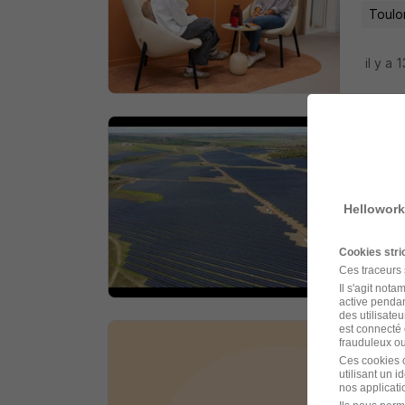
Toulo
il y a 
Plom
Eiffag
Hellowork
Toulo
Cookies str
il y a 
Ces traceurs
Il s'agit not
active pendan
des utilisateu
est connecté 
frauduleux ou 
Plom
Ces cookies o
utilisant un 
TRIO I
nos applicatio