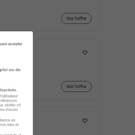
Voir l’offre
sans accepter
ploi ou de
Voir l’offre
ésactivés
.
'utilisateur
préférences
 vérifier s'il
ves d'accès
udience en
nos sites et