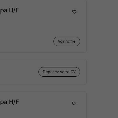
fpa H/F
Voir l’offre
Déposez votre CV
fpa H/F