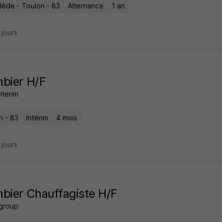
rlède - Toulon - 83
Alternance
1 an
4 jours
bier H/F
nterim
n - 83
Intérim
4 mois
6 jours
bier Chauffagiste H/F
 group