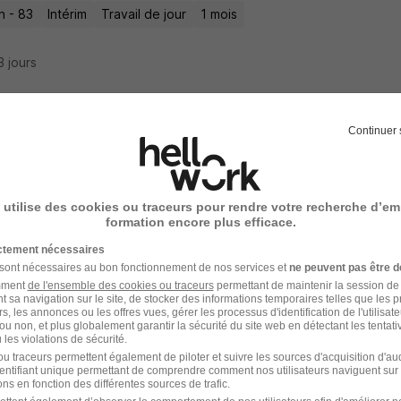
n - 83
Intérim
Travail de jour
1 mois
13 jours
Continuer 
bier Chauffagiste H/F
e Energie Systèmes
 utilise des cookies ou traceurs pour rendre votre recherche d’em
n - 83
CDI
formation encore plus efficace.
ictement nécessaires
17 jours
 sont nécessaires au bon fonctionnement de nos services et
ne peuvent pas être d
amment
de l'ensemble des cookies ou traceurs
permettant de maintenir la session de l
t sa navigation sur le site, de stocker des informations temporaires telles que les 
rs, les annonces ou les offres vues, gérer les processus d'identification de l'utilisateur,
ou non, et plus globalement garantir la sécurité du site web en détectant les tentati
les violations de sécurité.
bier Chauffagiste H/F
u traceurs permettent également de piloter et suivre les sources d'acquisition d'a
identifiant unique permettant de comprendre comment nos utilisateurs naviguent sur 
NTERIM 13
ns en fonction des différentes sources de trafic.