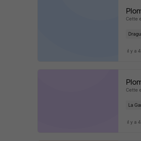
Plom
Cette 
Dragu
il y a 
Plom
Cette 
La Ga
il y a 