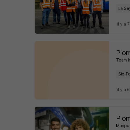
La Se
il y a 
Plom
Team I
Six-F
il y a 
Plom
Manpo