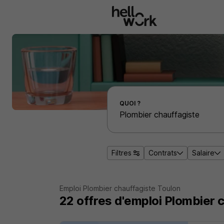
Aller au contenu principal
Effectuer une recherche d'emploi par localité
QUOI ?
Filtres
Contrats
Salaire
Emploi Plombier chauffagiste Toulon
22
offres d'emploi
Plombier c