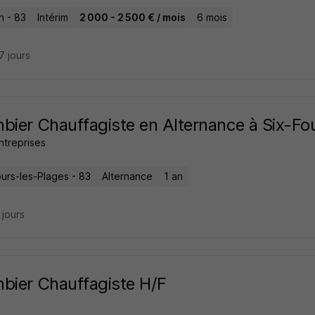
n - 83
Intérim
2 000 - 2 500 € / mois
6 mois
27 jours
bier Chauffagiste en Alternance à Six-F
ntreprises
ours-les-Plages - 83
Alternance
1 an
4 jours
bier Chauffagiste H/F