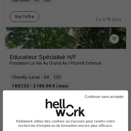
Voir l’offre
il y a 18 jours
Educateur Spécialisé H/F
Fondation La Vie Au Grand Air I Priorité Enfance
Chevilly-Larue - 94
CDI
1 867,02 - 2 749,99 € / mois
Continuer sans accepter
Voir l’offre
il y a 14 jours
Hellowork utilise des cookies ou traceurs pour rendre votre
recherche d’emploi ou de formation encore plus efficace.