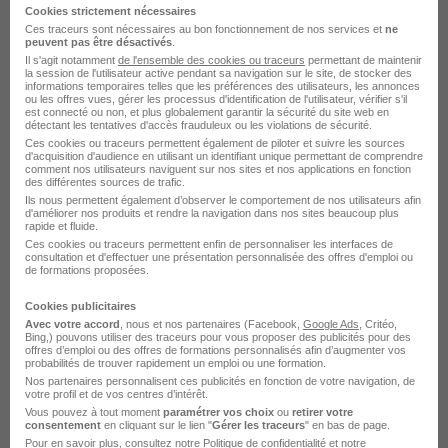
Cookies strictement nécessaires
Ces traceurs sont nécessaires au bon fonctionnement de nos services et
ne
Chargé d'Insertion Social H/F
peuvent pas être désactivés
.
France terre d'asile
Il s'agit notamment
de l'ensemble des cookies ou traceurs
permettant de maintenir
la session de l'utilisateur active pendant sa navigation sur le site, de stocker des
informations temporaires telles que les préférences des utilisateurs, les annonces
ou les offres vues, gérer les processus d'identification de l'utilisateur, vérifier s'il
Versailles - 78
CDD
28 155 € / an
est connecté ou non, et plus globalement garantir la sécurité du site web en
détectant les tentatives d'accès frauduleux ou les violations de sécurité.
Ces cookies ou traceurs permettent également de piloter et suivre les sources
d'acquisition d'audience en utilisant un identifiant unique permettant de comprendre
Voir l’offre
comment nos utilisateurs naviguent sur nos sites et nos applications en fonction
il y a 17 jours
des différentes sources de trafic.
Ils nous permettent également d’observer le comportement de nos utilisateurs afin
d'améliorer nos produits et rendre la navigation dans nos sites beaucoup plus
rapide et fluide.
Ces cookies ou traceurs permettent enfin de personnaliser les interfaces de
consultation et d'effectuer une présentation personnalisée des offres d'emploi ou
de formations proposées.
Educateur Spécialisé H/F
Cookies publicitaires
Fondation OVE
Avec votre accord
, nous et nos partenaires (Facebook,
Google Ads
, Critéo,
Bing,) pouvons utiliser des traceurs pour vous proposer des publicités pour des
offres d’emploi ou des offres de formations personnalisés afin d’augmenter vos
probabilités de trouver rapidement un emploi ou une formation.
Herblay-sur-Seine - 95
CDI
25 000 - 45 000 € / an
Nos partenaires personnalisent ces publicités en fonction de votre navigation, de
votre profil et de vos centres d’intérêt.
Vous pouvez à tout moment
paramétrer vos choix
ou
retirer votre
consentement
en cliquant sur le lien "
Gérer les traceurs
" en bas de page.
Voir l’offre
il y a 5 jours
Pour en savoir plus, consultez notre
Politique de confidentialité
et notre