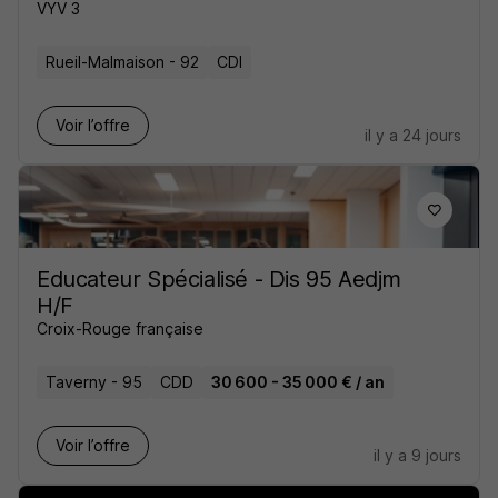
VYV 3
Rueil-Malmaison - 92
CDI
Voir l’offre
il y a 24 jours
Educateur Spécialisé - Dis 95 Aedjm
H/F
Croix-Rouge française
Taverny - 95
CDD
30 600 - 35 000 € / an
Voir l’offre
il y a 9 jours