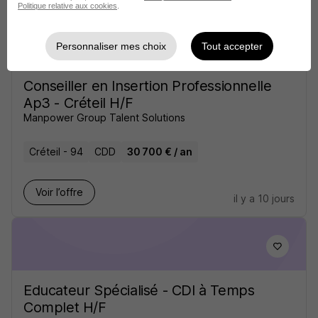
Politique relative aux cookies
.
Personnaliser mes choix
Tout accepter
Conseiller en Insertion Professionnelle
Ap3 - Créteil H/F
Manpower Group Talent Solutions
Créteil - 94
CDD
30 700 € / an
Voir l’offre
il y a 10 jours
Educateur Spécialisé - CDI à Temps
Complet H/F