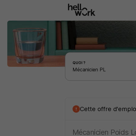
Aller au contenu principal
Effectuer une recherche d'emploi par localité
QUOI ?
Cette offre d'empl
Mécanicien Poids L