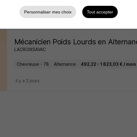
Ecquevilly - 78
Alternance
492,22 - 1 823,03 € / mois
Personnaliser mes choix
Tout accepter
il y a 29 jours
Mécanicien Poids Lourds en Alternan
LACROIXSAVAC
Chevreuse - 78
Alternance
492,22 - 1 823,03 € / mois
il y a 2 jours