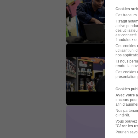
Cookies str
Ces traceurs
Il s'agit not
active pendan
des utilisateu
est connecté 
frauduleux ou 
Ces cookies o
utilisant un 
nos applicatio
Ils nous perm
rendre la nav
Ces cookies o
présentation 
Cookies publ
Avec votre 
traceurs pour
afin d’augmen
Nos partenair
d’intérêt.
Vous pouvez 
"
Gérer les t
Pour en savoi