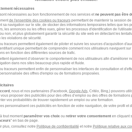
Scania France
ictement nécessaires
 sont nécessaires au bon fonctionnement de nos services et
ne peuvent pas être d
Saint-Ouen-l'Aumône - 95
Alternance
amment
de l'ensemble des cookies ou traceurs
permettant de maintenir la session de l
t sa navigation sur le site, de stocker des informations temporaires telles que les 
rs, les annonces ou les offres vues, gérer les processus d'identification de l'utilisateur,
il y a 21 jours
ou non, et plus globalement garantir la sécurité du site web en détectant les tentati
les violations de sécurité.
u traceurs permettent également de piloter et suivre les sources d'acquisition d'a
identifiant unique permettant de comprendre comment nos utilisateurs naviguent sur 
Alternance Mecanicien Poids Lourds 
ns en fonction des différentes sources de trafic.
ettent également d’observer le comportement de nos utilisateurs afin d'améliorer no
Alliance Automotive Group
igation dans nos sites beaucoup plus rapide et fluide.
u traceurs permettent enfin de personnaliser les interfaces de consultation et d'eff
personnalisée des offres d'emploi ou de formations proposées.
Herblay-sur-Seine - 95
Alternance
icitaires
il y a 13 jours
accord
, nous et nos partenaires (Facebook,
Google Ads
, Critéo, Bing,) pouvons util
 vous proposer des publicités pour des offres d’emploi ou des offres de formations
ter vos probabilités de trouver rapidement un emploi ou une formation.
es personnalisent ces publicités en fonction de votre navigation, de votre profil et 
Alternance- Mécanicien PL H/F
à tout moment
paramétrer vos choix
ou
retirer votre consentement
en cliquant s
Veolia Assainissement et Maintenance
raceurs
" en bas de page.
r plus, consultez notre
Politique de confidentialité
et notre
Politique relative aux co