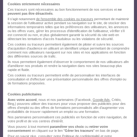
Cookies strictement nécessaires
Ces traceurs sont nécessaires au bon fonctionnement de nos services et
ne
peuvent pas être désactivés
.
Il s'agit notamment
de l'ensemble des cookies ou traceurs
permettant de maintenir
la session de l'utilisateur active pendant sa navigation sur le site, de stocker des
informations temporaires telles que les préférences des utilisateurs, les annonces
ou les offres vues, gérer les processus d'identification de l'utilisateur, vérifier s'il
est connecté ou non, et plus globalement garantir la sécurité du site web en
détectant les tentatives d'accès frauduleux ou les violations de sécurité.
Ces cookies ou traceurs permettent également de piloter et suivre les sources
d'acquisition d'audience en utilisant un identifiant unique permettant de comprendre
comment nos utilisateurs naviguent sur nos sites et nos applications en fonction
des différentes sources de trafic.
Ils nous permettent également d’observer le comportement de nos utilisateurs afin
d'améliorer nos produits et rendre la navigation dans nos sites beaucoup plus
rapide et fluide.
Ces cookies ou traceurs permettent enfin de personnaliser les interfaces de
consultation et d'effectuer une présentation personnalisée des offres d'emploi ou
de formations proposées.
Cookies publicitaires
Avec votre accord
, nous et nos partenaires (Facebook,
Google Ads
, Critéo,
Bing,) pouvons utiliser des traceurs pour vous proposer des publicités pour des
offres d’emploi ou des offres de formations personnalisés afin d’augmenter vos
probabilités de trouver rapidement un emploi ou une formation.
Nos partenaires personnalisent ces publicités en fonction de votre navigation, de
votre profil et de vos centres d’intérêt.
Vous pouvez à tout moment
paramétrer vos choix
ou
retirer votre
consentement
en cliquant sur le lien "
Gérer les traceurs
" en bas de page.
Pour en savoir plus, consultez notre
Politique de confidentialité
et notre