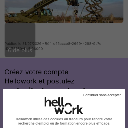
Publiée le 31/07/2026 - Réf : c46accb8-2669-4298-9c7d-
d2e73359cba5_06000
6 de plus
Créez votre compte
Hellowork et postulez
sur le site du recruteur !
Continuer sans accepter
Hellowork utilise des cookies ou traceurs pour rendre votre
recherche d’emploi ou de formation encore plus efficace.