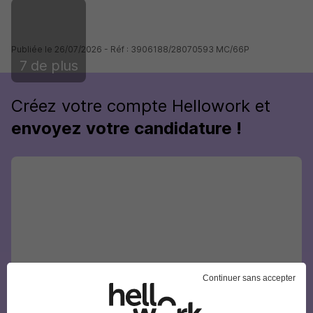
Publiée le 26/07/2026 - Réf : 3906188/28070593 MC/66P
7 de plus
Créez votre compte Hellowork et
envoyez votre candidature !
Continuer sans accepter