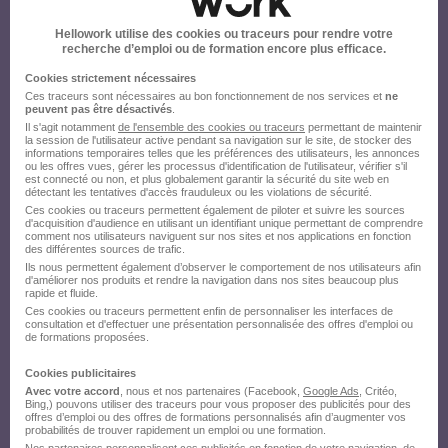
Hellowork utilise des cookies ou traceurs pour rendre votre
recherche d’emploi ou de formation encore plus efficace.
Cookies strictement nécessaires
Ces traceurs sont nécessaires au bon fonctionnement de nos services et
ne
peuvent pas être désactivés
.
Il s'agit notamment
de l'ensemble des cookies ou traceurs
permettant de maintenir
la session de l'utilisateur active pendant sa navigation sur le site, de stocker des
informations temporaires telles que les préférences des utilisateurs, les annonces
ou les offres vues, gérer les processus d'identification de l'utilisateur, vérifier s'il
est connecté ou non, et plus globalement garantir la sécurité du site web en
détectant les tentatives d'accès frauduleux ou les violations de sécurité.
Ces cookies ou traceurs permettent également de piloter et suivre les sources
d'acquisition d'audience en utilisant un identifiant unique permettant de comprendre
comment nos utilisateurs naviguent sur nos sites et nos applications en fonction
des différentes sources de trafic.
Ils nous permettent également d’observer le comportement de nos utilisateurs afin
d'améliorer nos produits et rendre la navigation dans nos sites beaucoup plus
rapide et fluide.
Ces cookies ou traceurs permettent enfin de personnaliser les interfaces de
consultation et d'effectuer une présentation personnalisée des offres d'emploi ou
de formations proposées.
Cookies publicitaires
Avec votre accord
, nous et nos partenaires (Facebook,
Google Ads
, Critéo,
Bing,) pouvons utiliser des traceurs pour vous proposer des publicités pour des
offres d’emploi ou des offres de formations personnalisés afin d’augmenter vos
probabilités de trouver rapidement un emploi ou une formation.
Nos partenaires personnalisent ces publicités en fonction de votre navigation, de