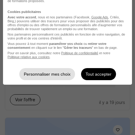
de formations proposées.
Ces offres pourraient aussi
Cookies publicitaires
Avec votre accord
, nous et nos partenaires (Facebook,
Google Ads
, Critéo,
Bing,) pouvons utiliser des traceurs pour vous proposer des publicités pour des
vous intéresser
offres d’emploi ou des offres de formations personnalisés afin d’augmenter vos
probabilités de trouver rapidement un emploi ou une formation.
Nos partenaires personnalisent ces publicités en fonction de votre navigation, de
votre profil et de vos centres d’intérêt.
Vous pouvez à tout moment
paramétrer vos choix
ou
retirer votre
consentement
en cliquant sur le lien "
Gérer les traceurs
" en bas de page.
Pour en savoir plus, consultez notre
Politique de confidentialité
et notre
Politique relative aux cookies
.
Metteur au Point CVC H/F
Personnaliser mes choix
Tout accepter
La Ferté Macé - 61
CDI
31 200 - 40 000 € / an
Voir l’offre
il y a 19 jours